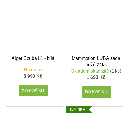
Aiper Scuba L1 - bílá
Mammotion LUBA sada
nožů 24ks
Na dotaz
Skladem okamžitě
(1 ks)
8 990 Kč
1 690 Kč
DO KOŠÍKU
DO KOŠÍKU
NOVINKA