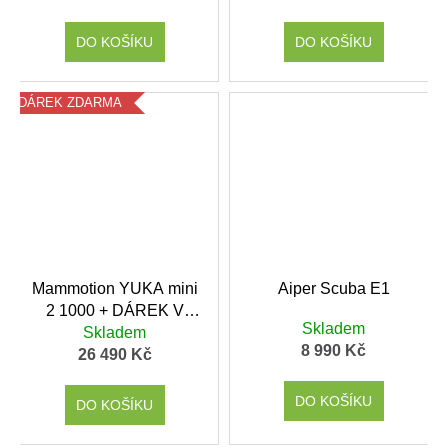
š
e
DO KOŠÍKU
DO KOŠÍKU
n
s
DÁREK ZDARMA
t
v
í
.
Mammotion YUKA mini
Aiper Scuba E1
2 1000 + DÁREK V
Skladem
HODNOTĚ 1699,- KČ
Skladem
8 990 Kč
26 490 Kč
DO KOŠÍKU
DO KOŠÍKU