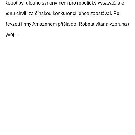
iRobot byl dlouho synonymem pro robotický vysavač, ale
jednu chvíli za čínskou konkurencí lehce zaostával. Po
převzetí firmy Amazonem přišla do iRobota vítaná vzpruha a
vývoj...