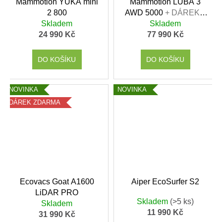
Mammotion YUKA mini
Mammotion LUBA 3
2 800
AWD 5000
+ DÁREK v
Skladem
hodnotě 1699,- Kč
Skladem
24 990 Kč
77 990 Kč
DO KOŠÍKU
DO KOŠÍKU
NOVINKA
NOVINKA
DÁREK ZDARMA
Ecovacs Goat A1600
Aiper EcoSurfer S2
LiDAR PRO
Skladem
(>5 ks)
Skladem
11 990 Kč
31 990 Kč