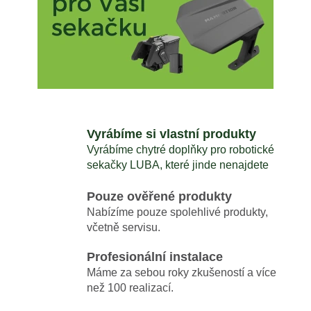
é
č
u
s
j
e
e
m
k
e
a
MAMMOTION
č
Vyrábíme si vlastní produkty
LUBA
MINI
Vyrábíme chytré doplňky pro robotické
k
AWD
sekačky LUBA, které jinde nenajdete
LIDAR
y
1500
+
Pouze ověřené produkty
,
DÁREK
Nabízíme pouze spolehlivé produkty,
V
včetně servisu.
HODNOTĚ
v
1699
ZDARMA
Profesionální instalace
y
44
Máme za sebou roky zkušeností a více
s
990
než 100 realizací.
Kč