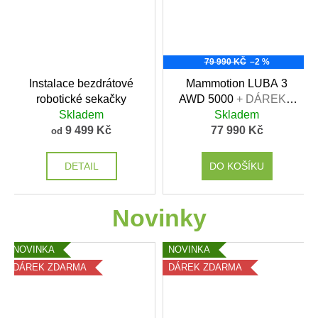
79 990 KČ
–2 %
Instalace bezdrátové
Mammotion LUBA 3
robotické sekačky
AWD 5000
+ DÁREK v
Skladem
hodnotě 1699,- Kč
Skladem
9 499 Kč
77 990 Kč
od
DETAIL
DO KOŠÍKU
Novinky
NOVINKA
NOVINKA
DÁREK ZDARMA
DÁREK ZDARMA