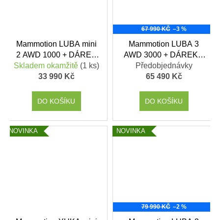
67 990 KČ
–3 %
Mammotion LUBA mini
Mammotion LUBA 3
2 AWD 1000 + DÁREK
AWD 3000 + DÁREK v
Skladem okamžitě
V HODNOTĚ 1699,- KČ
(1 ks)
hodnotě 1699,- Kč
Předobjednávky
33 990 Kč
65 490 Kč
DO KOŠÍKU
DO KOŠÍKU
NOVINKA
NOVINKA
79 990 KČ
–2 %