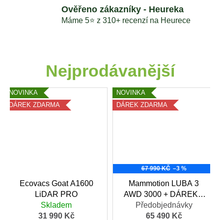
a
Ověřeno zákazníky - Heureka
v
Máme 5⭐️ z 310+ recenzí na Heurece
a
č
Nejprodávanější
e
a
NOVINKA
NOVINKA
DÁREK ZDARMA
DÁREK ZDARMA
p
ř
í
s
67 990 KČ
–3 %
l
Ecovacs Goat A1600
Mammotion LUBA 3
LiDAR PRO
AWD 3000 + DÁREK v
u
Skladem
hodnotě 1699,- Kč
Předobjednávky
31 990 Kč
65 490 Kč