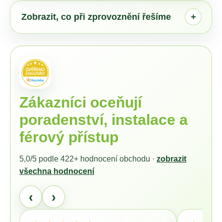
č
u
Zobrazit, co při zprovoznění řešíme
j
e
m
e
MAMMOTION
LUBA
Zákazníci oceňují
3
AWD
poradenství, instalace a
3000
+
férový přístup
DÁREK
V
HODNOTĚ
5,0/5 podle
422+
hodnocení obchodu ·
zobrazit
1699,-
všechna hodnocení
KČ
65
‹
›
490
Kč
Původně:
67