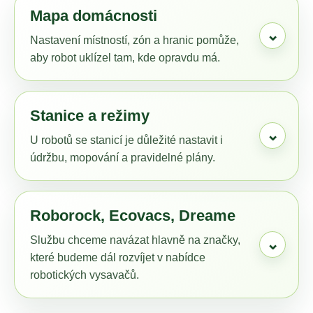
Mapa domácnosti
a
j
⌄
Nastavení místností, zón a hranic pomůže,
í
aby robot uklízel tam, kde opravdu má.
t
?
Stanice a režimy
⌄
U robotů se stanicí je důležité nastavit i
údržbu, mopování a pravidelné plány.
HLEDAT
Roborock, Ecovacs, Dreame
D
Službu chceme navázat hlavně na značky,
o
⌄
p
které budeme dál rozvíjet v nabídce
o
robotických vysavačů.
r
u