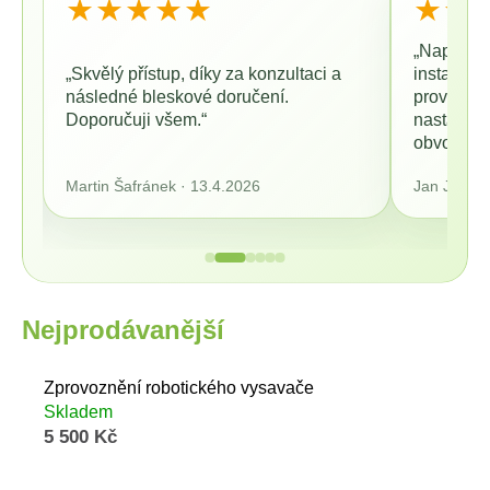
★★★★★
★★
990
Kč
„Naprostá 
ou
„Skvělý přístup, díky za konzultaci a
instalaci
o
následné bleskové doručení.
provedl p
Doporučuji všem.“
nastavení
obvody na
Martin Šafránek · 13.4.2026
Jan Jarolí
Nejprodávanější
Zprovoznění robotického vysavače
Skladem
5 500 Kč