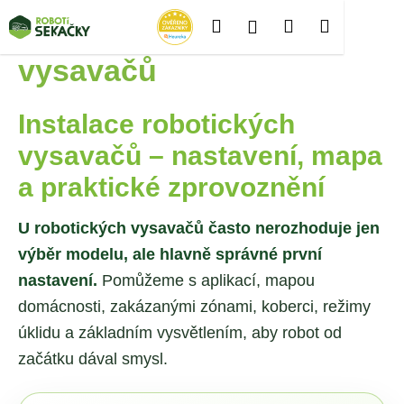
K
Přejít
Hledat
Nákupní
Menu
Přihlášení
Instalace robotických
na
o
Zpět
Zpět
obsah
š
košík
vysavačů
í
C
k
Instalace robotických
o
p
vysavačů – nastavení, mapa
o
a praktické zprovoznění
t
ř
U robotických vysavačů často nerozhoduje jen
e
výběr modelu, ale hlavně správné první
b
nastavení.
Pomůžeme s aplikací, mapou
u
domácnosti, zakázanými zónami, koberci, režimy
j
e
úklidu a základním vysvětlením, aby robot od
t
začátku dával smysl.
e
n