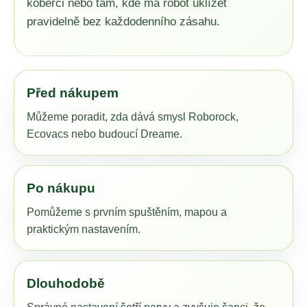
koberci nebo tam, kde má robot uklízet
i
s
pravidelně bez každodenního zásahu.
u
Před nákupem
Můžeme poradit, zda dává smysl Roborock,
Ecovacs nebo budoucí Dreame.
Po nákupu
Pomůžeme s prvním spuštěním, mapou a
praktickým nastavením.
Dlouhodobě