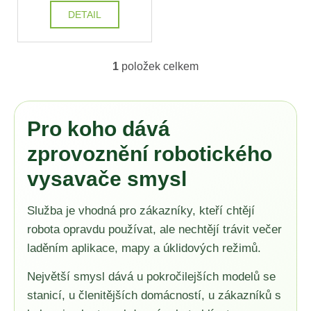
t
DETAIL
ů
1
položek celkem
O
v
l
á
Pro koho dává
d
a
zprovoznění robotického
c
vysavače smysl
í
p
r
Služba je vhodná pro zákazníky, kteří chtějí
v
robota opravdu používat, ale nechtějí trávit večer
k
laděním aplikace, mapy a úklidových režimů.
y
v
Největší smysl dává u pokročilejších modelů se
ý
stanicí, u členitějších domácností, u zákazníků s
p