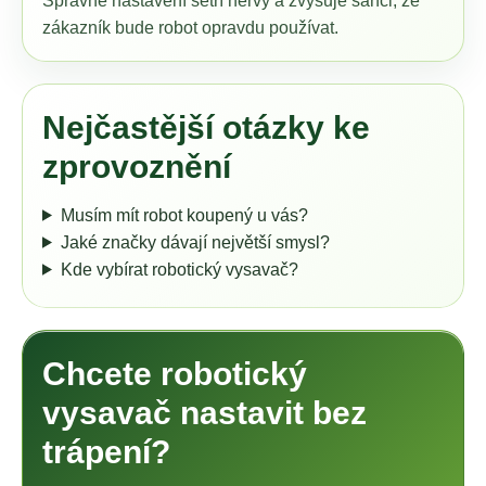
Správné nastavení šetří nervy a zvyšuje šanci, že
zákazník bude robot opravdu používat.
Nejčastější otázky ke
zprovoznění
Musím mít robot koupený u vás?
Jaké značky dávají největší smysl?
Kde vybírat robotický vysavač?
Chcete robotický
vysavač nastavit bez
trápení?