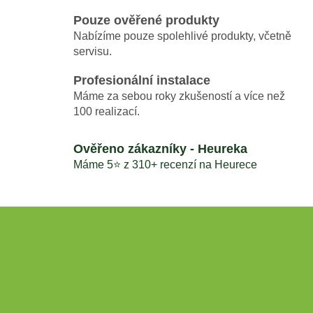
Pouze ověřené produkty
Nabízíme pouze spolehlivé produkty, včetně
servisu.
Profesionální instalace
Máme za sebou roky zkušeností a více než
100 realizací.
Ověřeno zákazníky - Heureka
Máme 5⭐️ z 310+ recenzí na Heurece
Z
á
Instagram
p
a
t
í