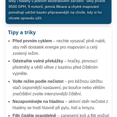
linky i hladiny v jednom bezdrátovém zařízení. Silný průtok
8500 GPH, 9 motorů, jemná filtrace a chytré mapování
pomáhají udržet bazén připravenější na chvíle, kdy si ho
chcete opravdu užít.
Tipy a triky
Před prvním cyklem
– nechte vysavač plně nabít,
aby měl dostatek energie pro mapování a celý
zvolený režim.
Odstraňte volné překážky
– hračky, plovoucí
předměty a větší větve z bazénu před čištěním
vyjměte.
Volte režim podle nečistot
– pro běžnou údržbu
stačí úspornější nastavení, po bouřce nebo větším
znečištění zvolte intenzivnější čištění.
Nezapomínejte na hladinu
– aktivní sběr nečistot z
hladiny se hodí hlavně při pylu, listí a hmyzu.
Filtr čistěte pravidelně
– zanesený koš a filtr snižují