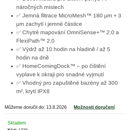
e
náročných místech
m
✅ Jemná filtrace MicroMesh™ 180 μm + 3
e
μm zachytí i jemné částice
✅ Chytré mapování OmniSense+™ 2.0 a
MAMMOTION
LUBA
FlexiPath™ 2.0
MINI
AWD
✅ Výdrž až 10 hodin na hladině / až 5
LIDAR
hodin na dně
1500
+
✅ HomeComingDock™ – po čištění
DÁREK
V
vyplave k okraji pro snadné vyjmutí
HODNOTĚ
1699
✅ Vhodný pro zapuštěné bazény až 300
ZDARMA
m², krytí IPX8
44
990
Kč
Můžeme doručit do:
13.8.2026
Možnosti doručení
Skladem