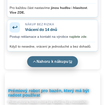
Pro každou část nastavíme
jinou hudbu
i
hlasitost
.
Více ZDE.
NÁKUP BEZ RIZIKA
↩️
Vrácení do
14 dnů
Postup reklamace a kontakt na výrobce
najdete zde
.
Když to nesedne, vrácení je jednoduché a bez dohadů.
Nahoru k nákupu
Prémiový robot pro bazén, který má být
radost používat
Pokud chcete bazén čistit bez kabelů, bez neustálého