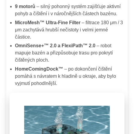
9 motorů
– silný pohonný systém zajišťuje aktivní
pohyb a čištění i v náročnějších částech bazénu.
MicroMesh™ Ultra-Fine Filter
– filtrace 180 μm / 3
μm zachytává hrubší nečistoty i velmi jemné
částice.
OmniSense+™ 2.0 a FlexiPath™ 2.0
– robot
mapuje bazén a přizpůsobuje trasu pro pokrytí
čištěných ploch.
HomeComingDock™
– po dokončení čištění
pomáhá s návratem k hladině u okraje, aby bylo
vyjmutí pohodlnější.