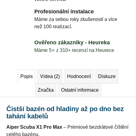
Profesionální instalace
Máme za sebou roky zkušeností a více
než 100 realizací.
Ověřeno zákazníky - Heureka
Máme 5⭐️ z 310+ recenzí na Heurece
Popis
Videa (2)
Hodnocení
Diskuze
Značka
Ostatní informace
Čistší bazén od hladiny až po dno bez
tahání kabelů
Aiper Scuba X1 Pro Max
– Prémiové bezdrátové čištění
celého bazénu.