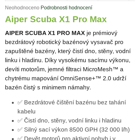
j
í
Průměrné
Neohodnoceno
Podrobnosti hodnocení
t
hodnocení
Aiper Scuba X1 Pro Max
?
produktu
je
AIPER SCUBA X1 PRO MAX
je prémiový
0,0
bezdrátový robotický bazénový vysavač pro
z
zapuštěné bazény, který čistí dno, stěny, vodní
5
HLEDAT
linku i hladinu. Díky vysokému sacímu výkonu,
hvězdiček.
devíti motorům, jemné filtraci MicroMesh™ a
chytrému mapování OmniSense+™ 2.0 udrží
D
bazén čistý s minimem námahy.
o
p
o
✅ Bezdrátové čištění bazénu bez tahání
r
kabelu
u
✅ Čistí dno, stěny, vodní linku i hladinu
č
u
✅ Silný sací výkon 8500 GPH (32 000 l/h)
j
✅ Devět motorů pro aktivní pohyb i v