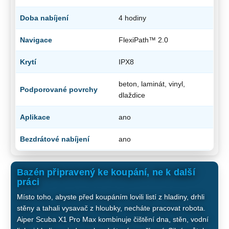
Doba nabíjení
4 hodiny
Navigace
FlexiPath™ 2.0
Krytí
IPX8
beton, laminát, vinyl,
Podporované povrchy
dlaždice
Aplikace
ano
Bezdrátové nabíjení
ano
Bazén připravený ke koupání, ne k další
práci
Místo toho, abyste před koupáním lovili listí z hladiny, drhli
stěny a tahali vysavač z hloubky, necháte pracovat robota.
Aiper Scuba X1 Pro Max kombinuje čištění dna, stěn, vodní