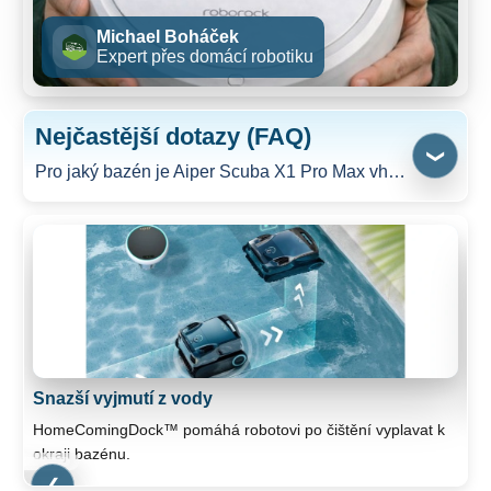
Michael Boháček
Expert přes domácí robotiku
Nejčastější dotazy (FAQ)
❯
Pro jaký bazén je Aiper Scuba X1 Pro Max vhodný?
Snazší vyjmutí z vody
B
HomeComingDock™ pomáhá robotovi po čištění vyplavat k
Po
okraji bazénu.
❯
❮