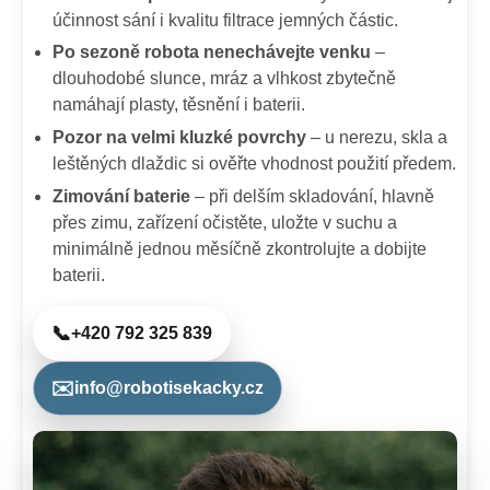
účinnost sání i kvalitu filtrace jemných částic.
Po sezoně robota nenechávejte venku
–
dlouhodobé slunce, mráz a vlhkost zbytečně
namáhají plasty, těsnění i baterii.
Pozor na velmi kluzké povrchy
– u nerezu, skla a
leštěných dlaždic si ověřte vhodnost použití předem.
Zimování baterie
– při delším skladování, hlavně
přes zimu, zařízení očistěte, uložte v suchu a
minimálně jednou měsíčně zkontrolujte a dobijte
baterii.
📞
+420 792 325 839
✉️
info@robotisekacky.cz