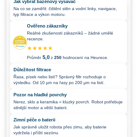
Jak vybrat bazénový vysavač
Na co se zaměřit: čištění stěn a vodní linky, navigace,
typ filtrace a výkon motoru.
Ověřeno zákazníky
Reálné zkušenosti zákazníků – žádné umělé
recenze.
★★★★★
5,0
Průměr
z
250
hodnocení na Heurece.
Důležitost filtrace
Řasa, písek nebo listí? Správný filtr rozhoduje o
výsledku. Od 10 µm na řasy po 200 µm na listí.
Pozor na hladké povrchy
Nerez, sklo a keramika = kluzký povrch. Robot potřebuje
silnější motor a větší baterii.
Zimní péče o baterii
Jak správně uložit robota přes zimu, aby baterie
vydržela i příští sezónu.