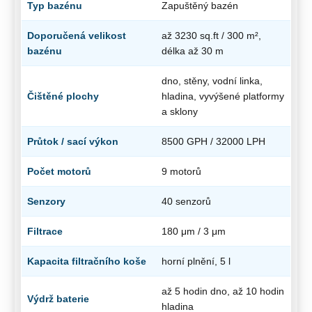
Typ bazénu
Zapuštěný bazén
Doporučená velikost
až 3230 sq.ft / 300 m²,
bazénu
délka až 30 m
dno, stěny, vodní linka,
Čištěné plochy
hladina, vyvýšené platformy
a sklony
Průtok / sací výkon
8500 GPH / 32000 LPH
Počet motorů
9 motorů
Senzory
40 senzorů
Filtrace
180 μm / 3 μm
Kapacita filtračního koše
horní plnění, 5 l
až 5 hodin dno, až 10 hodin
Výdrž baterie
hladina