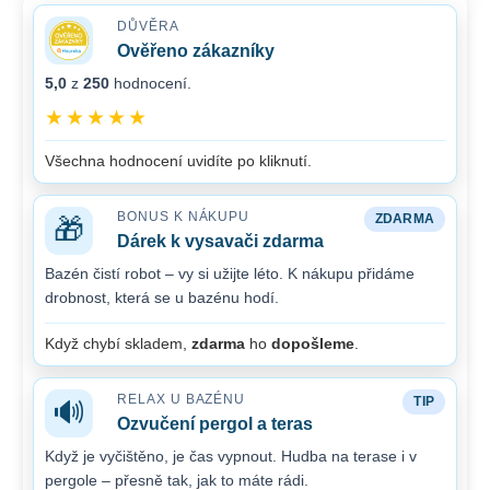
DŮVĚRA
Ověřeno zákazníky
5,0
z
250
hodnocení.
★★★★★
Všechna hodnocení uvidíte po kliknutí.
BONUS K NÁKUPU
ZDARMA
🎁
Dárek k vysavači zdarma
Bazén čistí robot – vy si užijte léto. K nákupu přidáme
drobnost, která se u bazénu hodí.
Když chybí skladem,
zdarma
ho
dopošleme
.
RELAX U BAZÉNU
TIP
🔊
Ozvučení pergol a teras
Když je vyčištěno, je čas vypnout. Hudba na terase i v
pergole – přesně tak, jak to máte rádi.