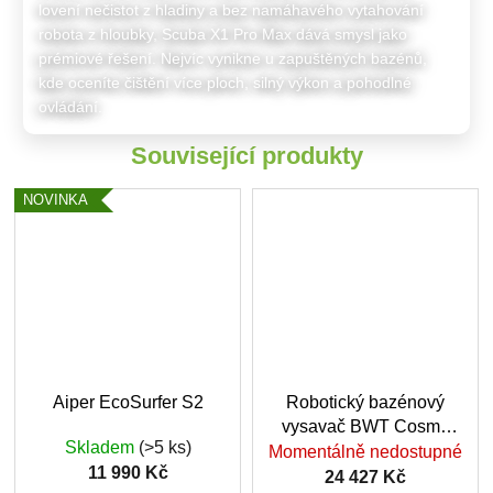
lovení nečistot z hladiny a bez namáhavého vytahování
robota z hloubky, Scuba X1 Pro Max dává smysl jako
prémiové řešení. Nejvíc vynikne u zapuštěných bazénů,
kde oceníte čištění více ploch, silný výkon a pohodlné
ovládání.
Související produkty
NOVINKA
Aiper EcoSurfer S2
Robotický bazénový
vysavač BWT Cosmy
Skladem
(>5 ks)
150
Momentálně nedostupné
11 990 Kč
24 427 Kč