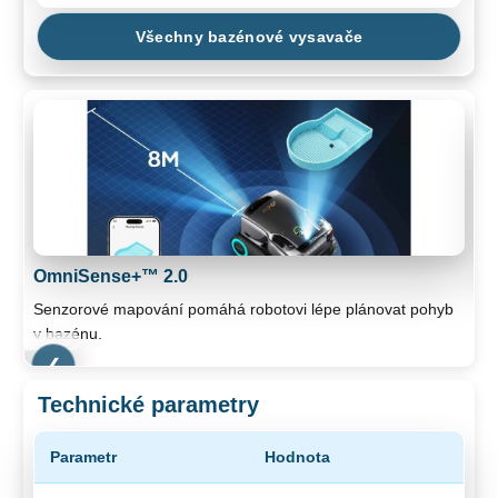
Všechny bazénové vysavače
OmniSense+™ 2.0
T
Senzorové mapování pomáhá robotovi lépe plánovat pohyb
Po
v bazénu.
p
❯
❮
Technické parametry
Parametr
Hodnota