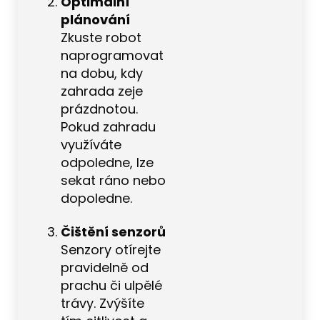
Optimální
plánování
Zkuste robot
naprogramovat
na dobu, kdy
zahrada zeje
prázdnotou.
Pokud zahradu
využíváte
odpoledne, lze
sekat ráno nebo
dopoledne.
Čištění senzorů
Senzory otírejte
pravidelně od
prachu či ulpělé
trávy. Zvýšíte