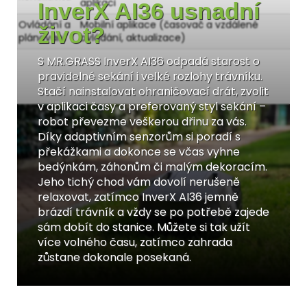
aplikaci
InverX AI36 usnadní
Ovládání a
Mobilní aplikace (časovač a vzdálené
život?
plánování
ovládání, aktualizace)
S MR.GRASS InverX AI36 odpadá starost o
pravidelné sekání i velké rozlohy trávníku.
Stačí nainstalovat ohraničovací drát, zvolit
v aplikaci časy a preferovaný styl sekání –
robot převezme veškerou dřinu za vás.
Díky adaptivním senzorům si poradí s
překážkami a dokonce se včas vyhne
bedýnkám, záhonům či malým dekoracím.
Jeho tichý chod vám dovolí nerušeně
relaxovat, zatímco InverX AI36 jemně
brázdí trávník a vždy se po potřebě zajede
sám dobít do stanice. Můžete si tak užít
více volného času, zatímco zahrada
zůstane dokonale posekaná.