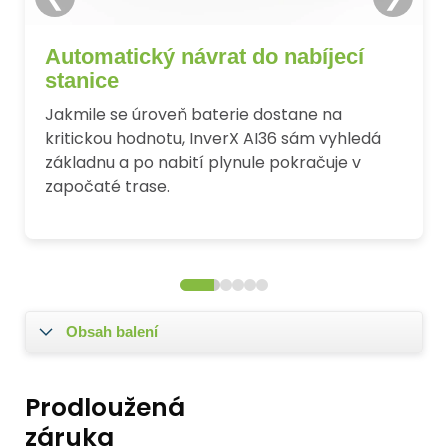
B
Automatický návrat do nabíjecí
stanice
J
d
Jakmile se úroveň baterie dostane na
E
kritickou hodnotu, InverX AI36 sám vyhledá
základnu a po nabití plynule pokračuje v
započaté trase.
Obsah balení
Prodloužená
záruka