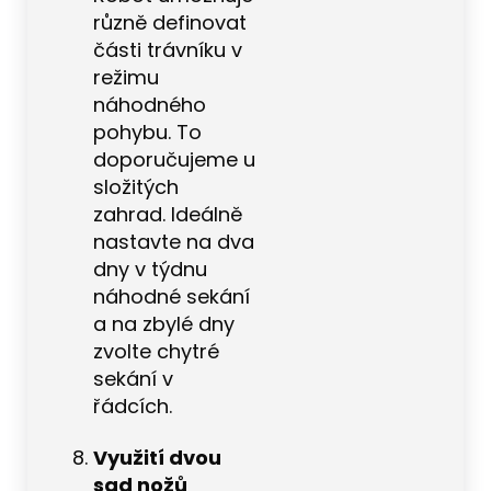
různě definovat
části trávníku v
režimu
náhodného
pohybu. To
doporučujeme u
složitých
zahrad. Ideálně
nastavte na dva
dny v týdnu
náhodné sekání
a na zbylé dny
zvolte chytré
sekání v
řádcích.
Využití dvou
sad nožů