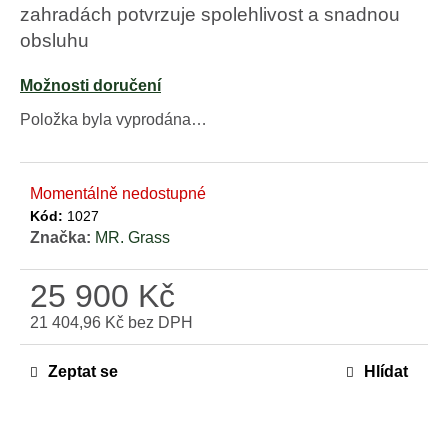
e
zahradách potvrzuje spolehlivost a snadnou
m
obsluhu
e
Možnosti doručení
MAMMOTION
LUBA
Položka byla vyprodána…
MINI
2
AWD
1500
Momentálně nedostupné
LIDAR
+
Kód:
1027
DÁREK
Značka:
MR. Grass
V
HODNOTĚ
1699,-
25 900 Kč
KČ
21 404,96 Kč bez DPH
42
Měrná
490
Kč
cena:
Zeptat se
Hlídat