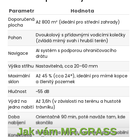
Parametr
Hodnota
Doporučená
Až 800 m² (ideální pro střední zahrady)
plocha
Dvoukolový s přídavnými vodicími kolečky
Pohon
(zvládá mírný svah i hrubší terén)
AI systém s podporou ohraničovacího
Navigace
drátu
Výška střihu
Nastavitelná, cca 20–60 mm
Maximální
Až 45 % (cca 24°), ideální pro mírné kopce
sklon
a členitý pozemek
Hlučnost
~55 dB
Výdrž na
Až 3,6h (v závislosti na terénu a hustotě
jedno nabití
trávníku)
Doba
Orientačně 90 min, poté naváže tam, kde
nabíjení
skončila
Jak vám MR.GRASS
Bluetooth a WiFi pro nastavení přes mobilní
Konektivita