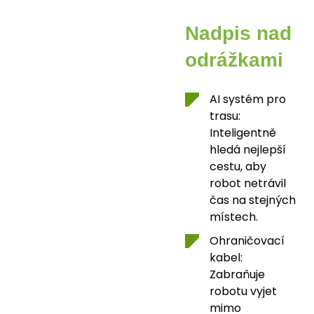
Nadpis nad
odrážkami
AI systém pro
trasu:
Inteligentně
hledá nejlepší
cestu, aby
robot netrávil
čas na stejných
místech.
Ohraničovací
kabel:
Zabraňuje
robotu vyjet
mimo