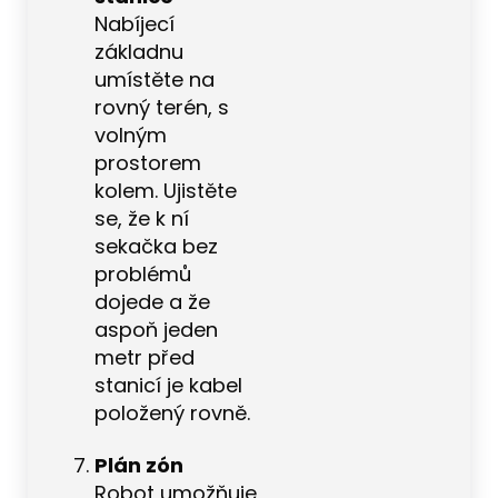
Nabíjecí
základnu
umístěte na
rovný terén, s
volným
prostorem
kolem. Ujistěte
se, že k ní
sekačka bez
problémů
dojede a že
aspoň jeden
metr před
stanicí je kabel
položený rovně.
Plán zón
Robot umožňuje