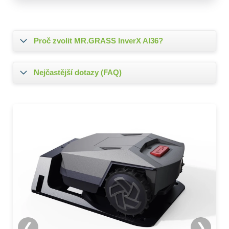
Proč zvolit MR.GRASS InverX AI36?
Nejčastější dotazy (FAQ)
❮
❯