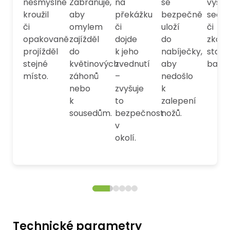
nesmyslně
Zabraňuje,
na
se
výšku
kroužil
aby
překážku
bezpečně
sečen
či
omylem
či
uloží
či
opakovaně
zajížděl
dojde
do
zkont
projížděl
do
k jeho
nabíječky,
stav
stejné
květinových
zvednutí
aby
bateri
místo.
záhonů
–
nedošlo
nebo
zvyšuje
k
k
to
zalepení
sousedům.
bezpečnost
nožů.
v
okolí.
Technické parametry