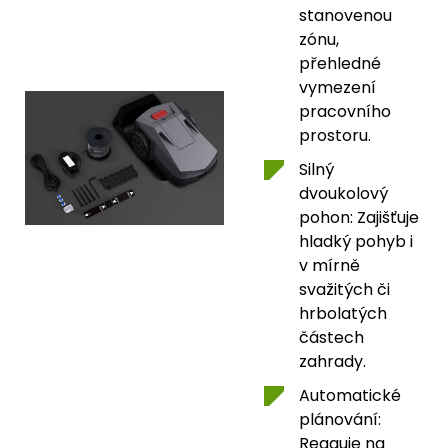
stanovenou
zónu,
přehledné
vymezení
pracovního
prostoru.
Silný
dvoukolový
pohon: Zajišťuje
hladký pohyb i
v mírně
svažitých či
hrbolatých
částech
zahrady.
Automatické
plánování:
Reaguje na