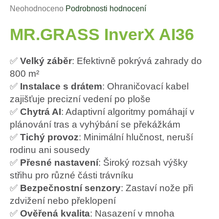
a
Průměrné
Neohodnoceno
Podrobnosti hodnocení
j
hodnocení
í
MR.GRASS InverX AI36
produktu
t
je
0,0
?
✅
Velký záběr
: Efektivně pokrývá zahrady do
z
800 m²
5
hvězdiček.
✅
Instalace s drátem
: Ohraničovací kabel
HLEDAT
zajišťuje precizní vedení po ploše
✅
Chytrá AI
: Adaptivní algoritmy pomáhají v
plánování tras a vyhýbání se překážkám
D
✅
Tichý provoz
: Minimální hlučnost, neruší
o
rodinu ani sousedy
p
o
✅
Přesné nastavení
: Široký rozsah výšky
r
střihu pro různé části trávníku
u
✅
Bezpečnostní senzory
: Zastaví nože při
č
zdvižení nebo překlopení
u
✅
Ověřená kvalita
: Nasazení v mnoha
j