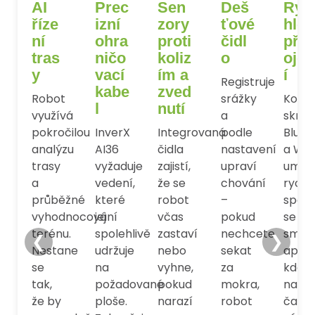
AI
Prec
Sen
Deš
Ryc
říze
izní
zory
ťové
hlé
ní
ohra
proti
čidl
přip
tras
ničo
koliz
o
ojen
y
vací
ím a
í
Registruje
kabe
zved
Robot
srážky
Komu
l
nutí
využívá
a
skrze
pokročilou
InverX
Integrovaná
podle
Bluet
analýzu
AI36
čidla
nastavení
a WiFi
trasy
vyžaduje
zajistí,
upraví
umož
a
vedení,
že se
chování
rychl
průběžné
které
robot
–
spáro
vyhodnocování
jej
včas
pokud
se
terénu.
spolehlivě
zastaví
nechcete
smar
❮
❯
Nestane
udržuje
nebo
sekat
aplika
se
na
vyhne,
za
kde
tak,
požadované
pokud
mokra,
nasta
že by
ploše.
narazí
robot
časy,