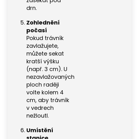
zasekat pod
drn.
Zohlednění
počasí
Pokud trávník
zavlažujete,
můžete sekat
kratší výšku
(např. 3 cm). U
nezavlažovaných
ploch raději
volte kolem 4
cm, aby trávník
v vedrech
nežloutl.
Umístění
stanice