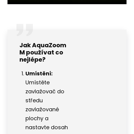
Jak AquaZoom
M používat co
nejlépe?
Umístění:
Umístěte
zavlažovač do
středu
zavlažované
plochy a
nastavte dosah