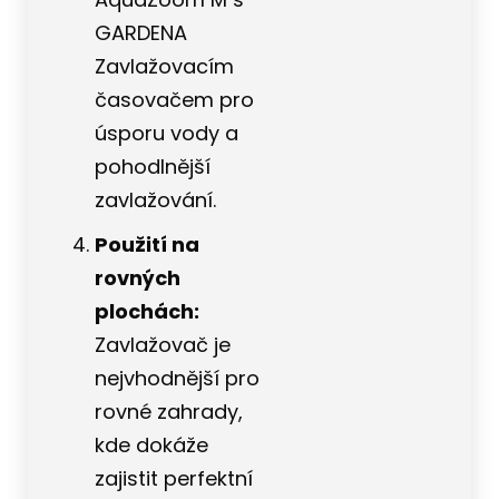
GARDENA
Zavlažovacím
časovačem pro
úsporu vody a
pohodlnější
zavlažování.
Použití na
rovných
plochách:
Zavlažovač je
nejvhodnější pro
rovné zahrady,
kde dokáže
zajistit perfektní