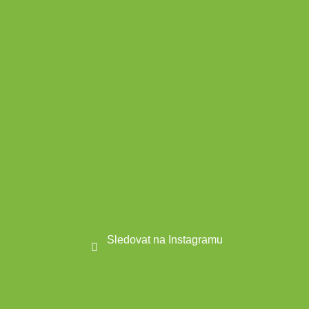
p
a
t
í
Sledovat na Instagramu