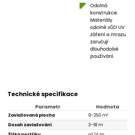
Odolná
konstrukce:
Materiály
odolné vůči UV
záření a mrazu
zaručují
dlouhodobé
používání.
Technické specifikace
Parametr
Hodnota
Zavlažovaná plocha
9–250 m²
Dosah zavlažování
3–18 m
Šířka postřiku
až 14 m