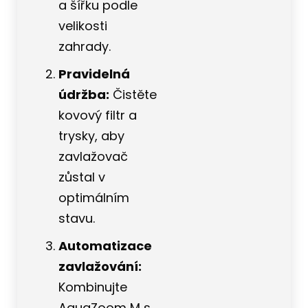
a šířku podle
velikosti
zahrady.
Pravidelná
údržba:
Čistěte
kovový filtr a
trysky, aby
zavlažovač
zůstal v
optimálním
stavu.
Automatizace
zavlažování:
Kombinujte
AquaZoom M s