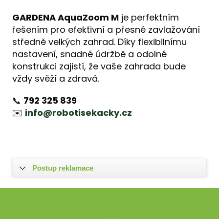
GARDENA AquaZoom M
je perfektním
řešením pro efektivní a přesné zavlažování
středně velkých zahrad. Díky flexibilnímu
nastavení, snadné údržbě a odolné
konstrukci zajistí, že vaše zahrada bude
vždy svěží a zdravá.
📞
792 325 839
✉️
info@robotisekacky.cz
Postup reklamace
Z
á
Instagram