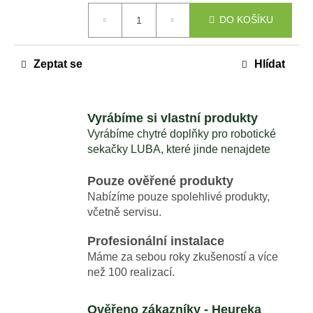
č
Měrná
u
DO KOŠÍKU
cena:
j
e
Zeptat se
Hlídat
m
e
Vyrábíme si vlastní produkty
MAMMOTION
Vyrábíme chytré doplňky pro robotické
LUBA
MINI
sekačky LUBA, které jinde nenajdete
2
AWD
Pouze ověřené produkty
1000
+
Nabízíme pouze spolehlivé produkty,
DÁREK
včetně servisu.
V
HODNOTĚ
Profesionální instalace
1699,-
KČ
Máme za sebou roky zkušeností a více
než 100 realizací.
33
990
Kč
Ověřeno zákazníky - Heureka