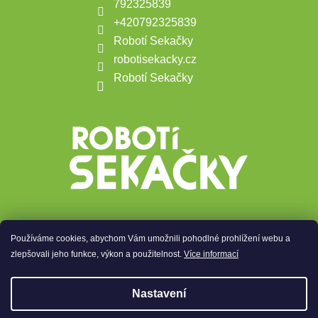
792325839
+420792325839
Robotí Sekačky
robotisekacky.cz
Robotí Sekačky
Používáme cookies, abychom Vám umožnili pohodlné prohlížení webu a
Přijímáme online platby
zlepšovali jeho funkce, výkon a použitelnost.
Více informací
Nastavení