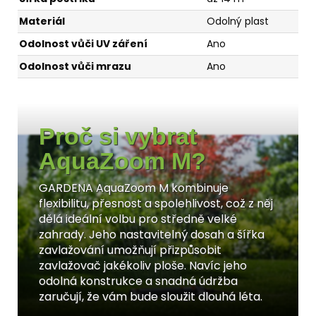
Materiál
Odolný plast
Odolnost vůči UV záření
Ano
Odolnost vůči mrazu
Ano
Proč si vybrat
AquaZoom M?
GARDENA AquaZoom M kombinuje
flexibilitu, přesnost a spolehlivost, což z něj
dělá ideální volbu pro středně velké
zahrady. Jeho nastavitelný dosah a šířka
zavlažování umožňují přizpůsobit
zavlažovač jakékoliv ploše. Navíc jeho
odolná konstrukce a snadná údržba
zaručují, že vám bude sloužit dlouhá léta.