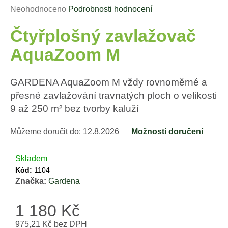
Průměrné
Neohodnoceno
Podrobnosti hodnocení
a
hodnocení
j
Čtyřplošný zavlažovač
produktu
í
je
AquaZoom M
t
0,0
?
z
5
GARDENA AquaZoom M vždy rovnoměrné a
hvězdiček.
přesné zavlažování travnatých ploch o velikosti
9 až 250 m² bez tvorby kaluží
HLEDAT
Můžeme doručit do:
12.8.2026
Možnosti doručení
Skladem
D
Kód:
1104
o
Značka:
Gardena
p
o
1 180 Kč
r
u
975,21 Kč bez DPH