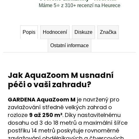
Máme 5⭐️ z 310+ recenzí na Heurece
Popis
Hodnocení
Diskuze
Značka
Ostatní informace
Jak AquaZoom M usnadní
péči o vaši zahradu?
GARDENA AquaZoom M
je navržený pro
zavlažování středně velkých zahrad o
rozloze
9 až 250 m²
. Díky nastavitelnému
dosahu od 3 do 18 metrů a maximální šířce
postřiku 14 metrů poskytuje rovnoměrné
zavlažování obdélníkových a čtvercových