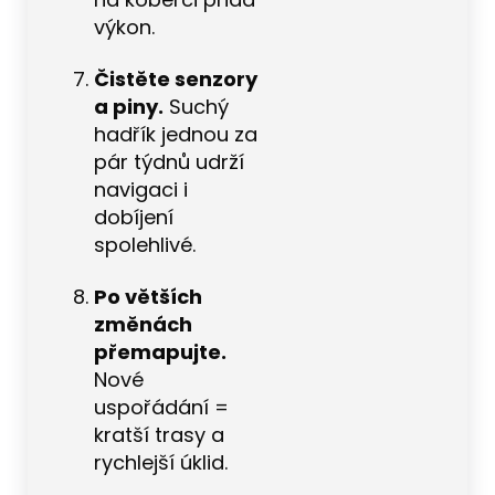
výkon.
Čistěte senzory
a piny.
Suchý
hadřík jednou za
pár týdnů udrží
navigaci i
dobíjení
spolehlivé.
Po větších
změnách
přemapujte.
Nové
uspořádání =
kratší trasy a
rychlejší úklid.