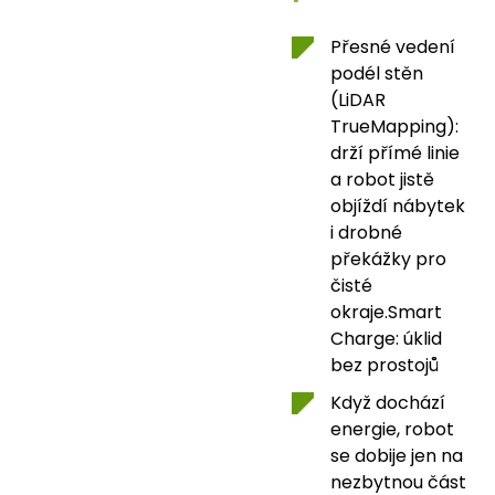
Přesné vedení
podél stěn
(LiDAR
TrueMapping):
drží přímé linie
a robot jistě
objíždí nábytek
i drobné
překážky pro
čisté
okraje.Smart
Charge: úklid
bez prostojů
Když dochází
energie, robot
se dobije jen na
nezbytnou část