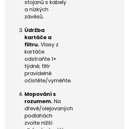
stojanů s kabely
a nízkých
závěsů.
Údržba
kartáče a
filtru.
Vlasy z
kartáče
odstraňte 1×
týdně; filtr
pravidelně
očistěte/vyměňte.
Mopování s
rozumem.
Na
dřevě/olejovaných
podlahách
zvolte nižší