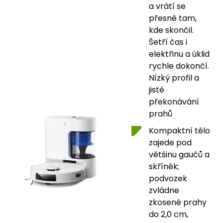
a vrátí se
přesně tam,
kde skončil.
Šetří čas i
elektřinu a úklid
rychle dokončí.
Nízký profil a
jisté
překonávání
prahů
Kompaktní tělo
zajede pod
většinu gaučů a
skříněk;
podvozek
zvládne
zkosené prahy
do 2,0 cm,