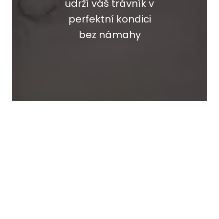
udrží váš trávník v
perfektní kondici
bez námahy
PŘIDAT HODNOCENÍ
Buďte první, kdo napíše příspěvek k této položce.
Pouze registrovaní uživatelé mohou vkládat příspěvky.
Prosím
přihlaste se
nebo se
registrujte
.