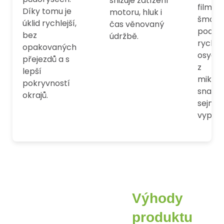
snižuje zatížení
film b
Díky tomu je
motoru, hluk i
šmouh
úklid rychlejší,
čas věnovaný
podla
bez
údržbě.
rychle
opakovaných
osych
přejezdů a s
z
lepší
mikrov
pokryvností
snadn
okrajů.
sejmet
vypere
Výhody
produktu