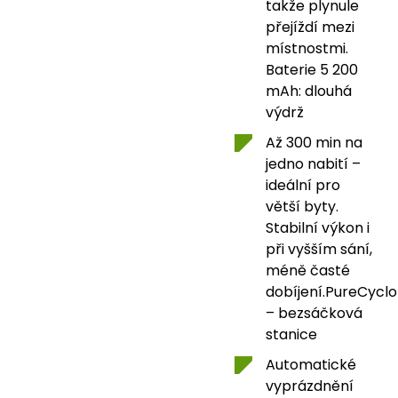
takže plynule
přejíždí mezi
místnostmi.
Baterie 5 200
mAh: dlouhá
výdrž
Až 300 min na
jedno nabití –
ideální pro
větší byty.
Stabilní výkon i
při vyšším sání,
méně časté
dobíjení.PureCycl
– bezsáčková
stanice
Automatické
vyprázdnění