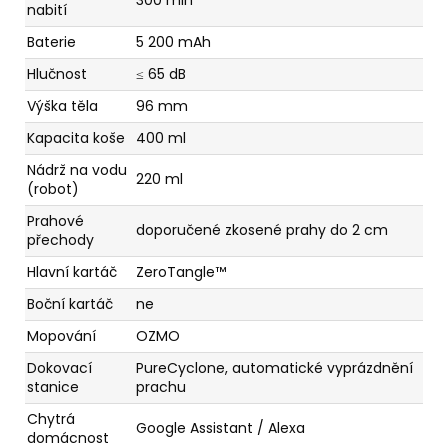
nabití
Baterie
5 200 mAh
Hlučnost
≤ 65 dB
Výška těla
96 mm
Kapacita koše
400 ml
Nádrž na vodu
220 ml
(robot)
Prahové
doporučené zkosené prahy do 2 cm
přechody
Hlavní kartáč
ZeroTangle™
Boční kartáč
ne
Mopování
OZMO
Dokovací
PureCyclone, automatické vyprázdnění
stanice
prachu
Chytrá
Google Assistant / Alexa
domácnost