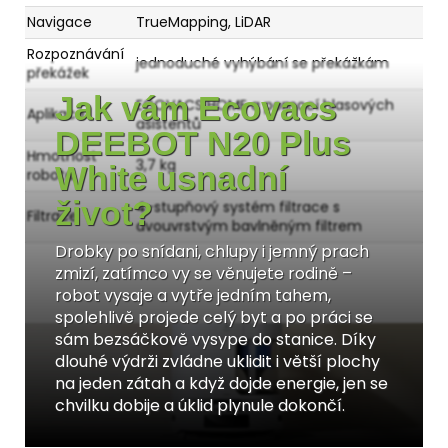
Navigace
TrueMapping, LiDAR
Rozpoznávání
jednoduché vyhýbání se překážkám
překážek
Jak vám Ecovacs
ECOVACS HOME a pomocí hlasových
Aplikace
asistentů
DEEBOT N20 Plus
Hmotnost
3,7 kg
White usnadní
robota
život?
4-stupňový systém filtrace s
Filtrace
dvouvrstvým bavlněným filtrem
Drobky po snídani, chlupy i jemný prach
zmizí, zatímco vy se věnujete rodině –
robot vysaje a vytře jedním tahem,
spolehlivě projede celý byt a po práci se
sám bezsáčkově vysype do stanice. Díky
dlouhé výdrži zvládne uklidit i větší plochy
na jeden zátah a když dojde energie, jen se
chvilku dobije a úklid plynule dokončí.