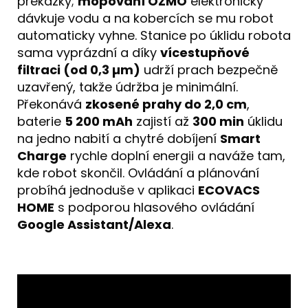
překážky;
mopování OZMO
elektronicky
dávkuje vodu a na kobercích se mu robot
automaticky vyhne. Stanice po úklidu robota
sama vyprázdní a díky
vícestupňové
filtraci (od 0,3 µm)
udrží prach bezpečně
uzavřený, takže údržba je minimální.
Překonává
zkosené prahy do 2,0 cm
,
baterie
5 200 mAh
zajistí až
300 min
úklidu
na jedno nabití a chytré dobíjení
Smart
Charge
rychle doplní energii a naváže tam,
kde robot skončil. Ovládání a plánování
probíhá jednoduše v aplikaci
ECOVACS
HOME
s podporou hlasového ovládání
Google Assistant/Alexa
.