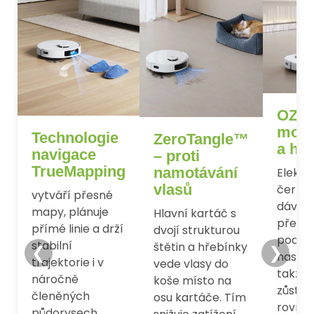
OZM
mopo
Technologie
ZeroTangle™
a hy
navigace
– proti
TrueMapping
namotávání
Elektr
vlasů
čerpa
vytváří přesné
dávkuj
mapy, plánuje
Hlavní kartáč s
přesn
přímé linie a drží
dvojí strukturou
podle
stabilní
štětin a hřebínky
❮
❯
nastav
trajektorie i v
vede vlasy do
takže
náročně
koše místo na
zůstáv
členěných
osu kartáče. Tím
rovno
půdorysech.