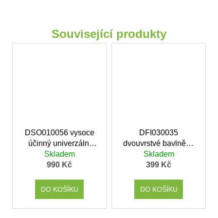
Související produkty
DSO010056 vysoce
DFI030035
účinný univerzální
dvouvrstvé bavlněné
čistící prostředek pro
Skladem
filtry do cyklonové
Skladem
2v1 robotické
990 Kč
stanice DEEBOT N20
399 Kč
vysavače
PLUS, 3 ks
DO KOŠÍKU
DO KOŠÍKU