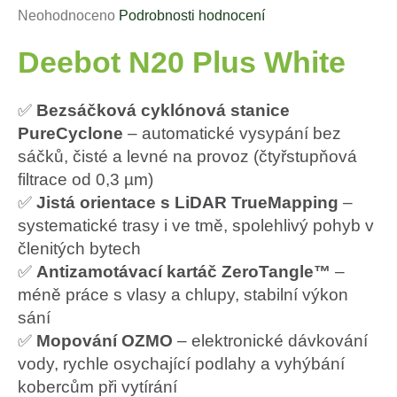
a
Průměrné
Neohodnoceno
Podrobnosti hodnocení
j
hodnocení
í
Deebot N20 Plus White
produktu
t
je
0,0
?
✅
Bezsáčková cyklónová stanice
z
PureCyclone
– automatické vysypání bez
5
hvězdiček.
sáčků, čisté a levné na provoz (čtyřstupňová
HLEDAT
filtrace od 0,3 µm)
✅
Jistá orientace s LiDAR TrueMapping
–
systematické trasy i ve tmě, spolehlivý pohyb v
D
členitých bytech
o
✅
Antizamotávací kartáč ZeroTangle™
–
p
o
méně práce s vlasy a chlupy, stabilní výkon
r
sání
u
✅
Mopování OZMO
– elektronické dávkování
č
vody, rychle osychající podlahy a vyhýbání
u
kobercům při vytírání
j