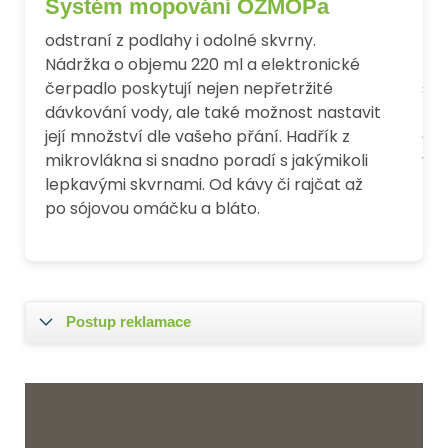
Systém mopování OZMOPa
Ne
Sm
odstraní z podlahy i odolné skvrny.
Nádržka o objemu 220 ml a elektronické
Pok
čerpadlo poskytují nejen nepřetržité
sám
dávkování vody, ale také možnost nastavit
kap
její množství dle vašeho přání. Hadřík z
čiš
mikrovlákna si snadno poradí s jakýmikoli
v ú
lepkavými skvrnami. Od kávy či rajčat až
po sójovou omáčku a bláto.
Postup reklamace