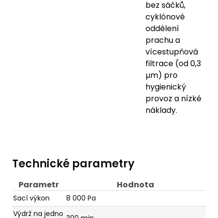
bez sáčků,
cyklónové
oddělení
prachu a
vícestupňová
filtrace (od 0,3
µm) pro
hygienický
provoz a nízké
náklady.
Technické parametry
Parametr
Hodnota
Sací výkon
8 000 Pa
Výdrž na jedno
300 min