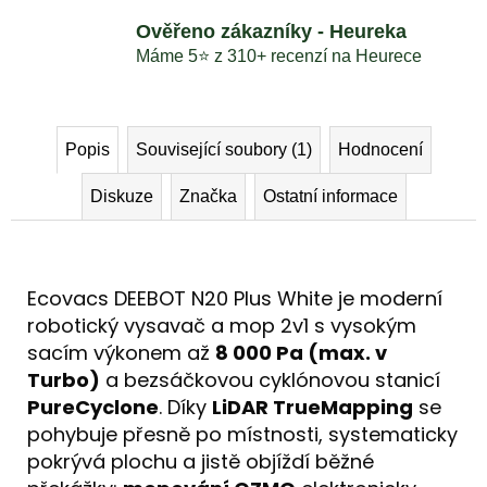
Ověřeno zákazníky - Heureka
Máme 5⭐️ z 310+ recenzí na Heurece
Popis
Související soubory (1)
Hodnocení
Diskuze
Značka
Ostatní informace
Ecovacs DEEBOT N20 Plus White je moderní
robotický vysavač a mop 2v1 s vysokým
sacím výkonem až
8 000 Pa (max. v
Turbo)
a bezsáčkovou cyklónovou stanicí
PureCyclone
. Díky
LiDAR TrueMapping
se
pohybuje přesně po místnosti, systematicky
pokrývá plochu a jistě objíždí běžné