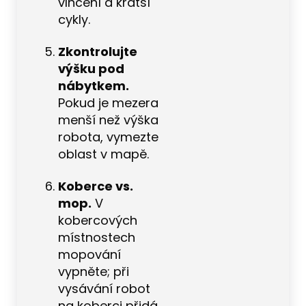
vlhčení a kratší
cykly.
Zkontrolujte
výšku pod
nábytkem.
Pokud je mezera
menší než výška
robota, vymezte
oblast v mapě.
Koberce vs.
mop.
V
kobercových
místnostech
mopování
vypněte; při
vysávání robot
na koberci přidá