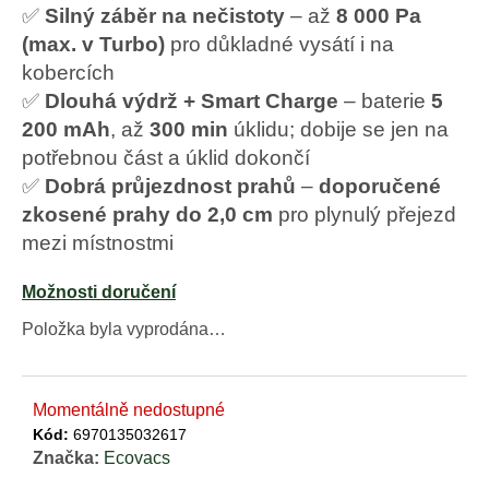
e
✅
Silný záběr na nečistoty
– až
8 000 Pa
m
(max. v Turbo)
pro důkladné vysátí i na
e
kobercích
✅
Dlouhá výdrž + Smart Charge
– baterie
5
MAMMOTION
LUBA
200 mAh
, až
300 min
úklidu; dobije se jen na
(MINI)
potřebnou část a úklid dokončí
A
YUKA
✅
Dobrá průjezdnost prahů
–
doporučené
(MINI)
zkosené prahy do 2,0 cm
pro plynulý přejezd
DOMEČEK
2025
mezi místnostmi
5
990
Možnosti doručení
Kč
Položka byla vyprodána…
Momentálně nedostupné
Kód:
6970135032617
Značka:
Ecovacs