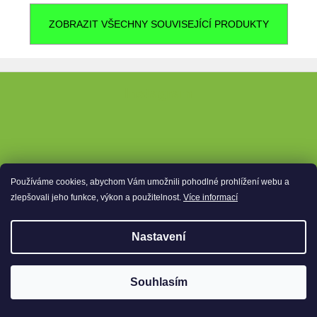
ZOBRAZIT VŠECHNY SOUVISEJÍCÍ PRODUKTY
Z
Instagram
á
p
a
t
í
Používáme cookies, abychom Vám umožnili pohodlné prohlížení webu a
zlepšovali jeho funkce, výkon a použitelnost.
Více informací
Nastavení
🏊 Akce na bazénové vysavače, robot vám vyčistí
Souhlasím
bazén, mezitím co vy relaxujete