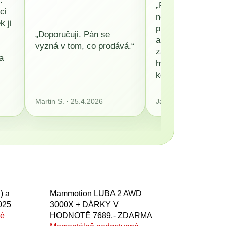
„Pan Boháček to 
ci
neměl jednoduché 
 ji
přišly nečekané po
„Doporučuji. Pán se
ale nakonec našel 
vyzná v tom, co prodává.“
za které bych mu 
a
hvězdiček hned še
kdyby to šlo.“
Martin S. · 25.4.2026
Jan Marek · 17.5.202
) a
Mammotion LUBA 2 AWD
025
3000X + DÁRKY V
né
HODNOTĚ 7689,- ZDARMA