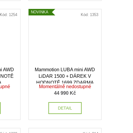
NOVINKA
Kód:
1254
Kód:
1353
ni AWD
Mammotion LUBA mini AWD
DNOTĚ
LiDAR 1500 + DÁREK V
A
HODNOTĚ 1699 ZDARMA
tupné
Momentálně nedostupné
44 990 Kč
DETAIL