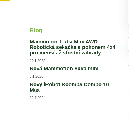
MAMMOTION LUBA SADA NOŽŮ 24KS
l
1 690 Kč
Blog
Mammotion Luba Mini AWD:
Robotická sekačka s pohonem 4x4
pro menší až střední zahrady
10.1.2025
Nová Mammotion Yuka mini
7.1.2025
Nový iRobot Roomba Combo 10
Max
23.7.2024
★★★★★