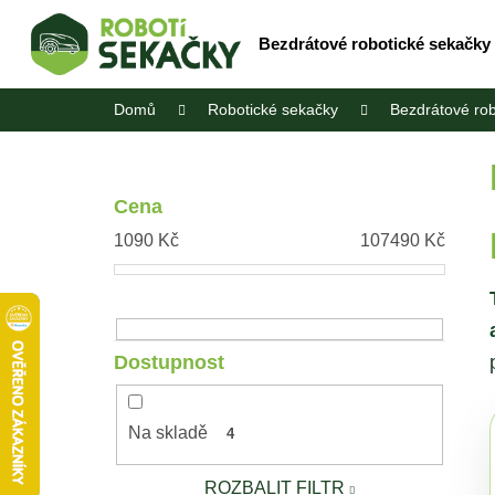
K
Přejít
na
o
Bezdrátové robotické sekačky
Zpět
Zpět
obsah
š
do
do
í
Domů
Robotické sekačky
Bezdrátové rob
obchodu
obchodu
k
P
o
s
Cena
t
1090
Kč
107490
Kč
r
a
n
n
Dostupnost
í
p
a
Na skladě
4
n
e
ROZBALIT FILTR