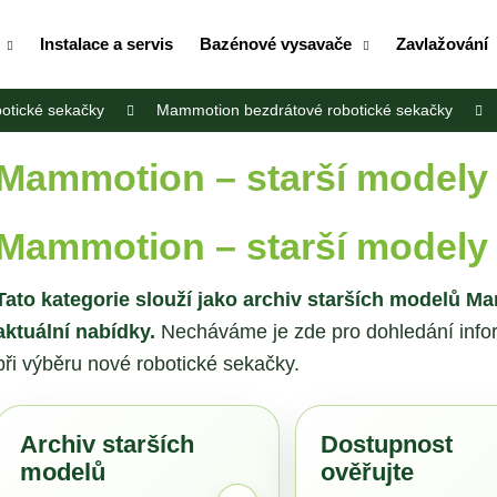
Instalace a servis
Bazénové vysavače
Zavlažování
otické sekačky
Mammotion bezdrátové robotické sekačky
Co potřebujete najít?
Mammotion – starší modely
HLEDAT
Mammotion – starší modely
Tato kategorie slouží jako archiv starších modelů M
Doporučujeme
aktuální nabídky.
Necháváme je zde pro dohledání inform
při výběru nové robotické sekačky.
Archiv starších
Dostupnost
modelů
ověřujte