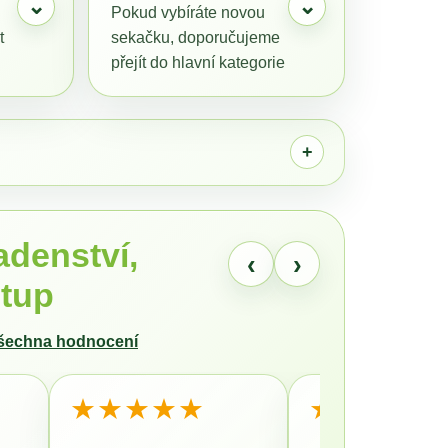
⌄
⌄
BA MINI AWD LIDAR
Pokud vybíráte novou
V HODNOTĚ 1699
t
sekačku, doporučujeme
přejít do hlavní kategorie
Mammotion LUBA a
YUKA, kde jsou aktuální
né
modely a příslušenství.
adenství,
‹
›
stup
všechna hodnocení
★★★★★
★★★★★
.