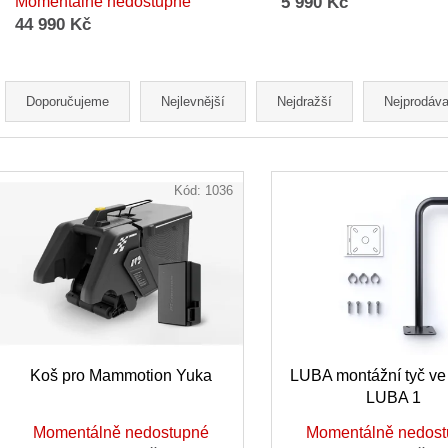
Momentálně nedostupné
5 990 Kč
44 990 Kč
Ř
a
Doporučujeme
Nejlevnější
Nejdražší
Nejprodáva
z
e
V
n
ý
Kód:
1036
í
p
p
i
r
s
o
p
d
r
u
o
k
d
Koš pro Mammotion Yuka
LUBA montážní tyč ve 
t
LUBA 1
u
ů
k
Momentálně nedostupné
Momentálně nedos