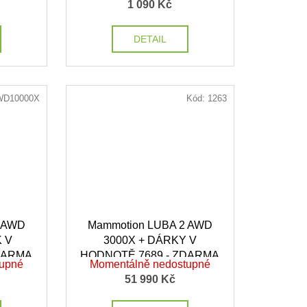
1 090 Kč
DETAIL
WD10000X
Kód:
1263
2 AWD
Mammotion LUBA 2 AWD
K V
3000X + DÁRKY V
DARMA
HODNOTĚ 7689,- ZDARMA
tupné
Momentálně nedostupné
51 990 Kč