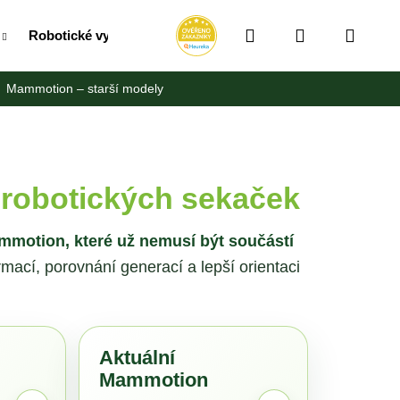
Hledat
Přihlášení
Náku
Robotické vysavače
RollUpy / Vozíky / Bubny na hadic
Mammotion – starší modely
košík
 robotických sekaček
ammotion, které už nemusí být součástí
ací, porovnání generací a lepší orientaci
Aktuální
Následující
Mammotion