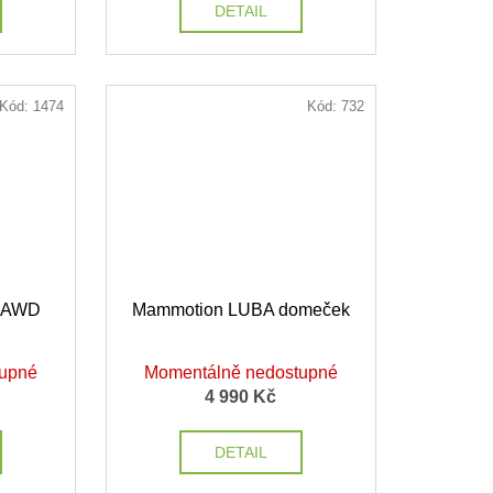
DETAIL
Kód:
1474
Kód:
732
3 AWD
Mammotion LUBA domeček
tupné
Momentálně nedostupné
4 990 Kč
DETAIL