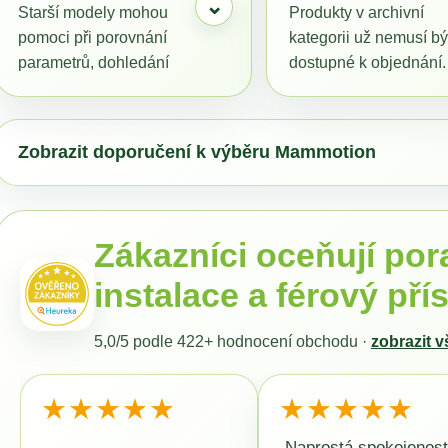
⌄
MAMMOTION LUBA MINI A YUKA MINI
MAMMOTION LU
Starší modely mohou
Produkty v archivní
DOMEČEK / GARÁŽ 2026
1500 + DÁREK 
pomoci při porovnání
kategorii už nemusí bý
ZDARMA
3 990 Kč
parametrů, dohledání
dostupné k objednání.
Původně:
5 990 Kč
44 990 Kč
informací nebo při
Pokud řešíte konkrétní
rozhodování, jestli ještě
model, raději ověřte
řešit původní model,
aktuální stav a dostup
Zobrazit doporučení k výběru Mammotion
nebo vybírat novější
alternativy.
řadu.
Zákazníci oceňují por
instalace a férový pří
5,0/5 podle
422+
hodnocení obchodu ·
zobrazit 
★★★★★
★★★★★
„Naprostá spokojenost