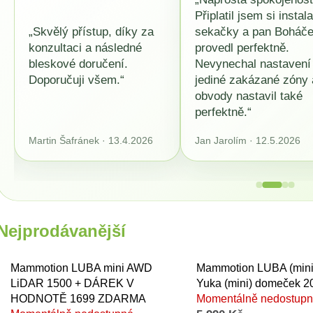
Připlatil jsem si instala
„Skvělý přístup, díky za
sekačky a pan Boháček
konzultaci a následné
provedl perfektně.
bleskové doručení.
Nevynechal nastavení
Doporučuji všem.“
jediné zakázané zóny 
obvody nastavil také
perfektně.“
Martin Šafránek · 13.4.2026
Jan Jarolím · 12.5.2026
Nejprodávanější
Mammotion LUBA mini AWD
Mammotion LUBA (mini
LiDAR 1500 + DÁREK V
Yuka (mini) domeček 2
HODNOTĚ 1699 ZDARMA
Momentálně nedostup