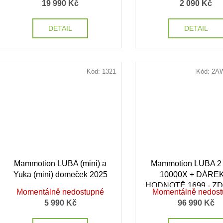
t
19 990 Kč
2 090 Kč
ů
DETAIL
DETAIL
Kód:
1321
Kód:
2A
Mammotion LUBA (mini) a
Mammotion LUBA 
Yuka (mini) domeček 2025
10000X + DÁRE
HODNOTĚ 1699,- Z
Momentálně nedostupné
Momentálně nedos
5 990 Kč
96 990 Kč