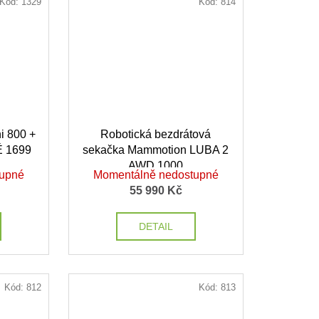
Kód:
1329
Kód:
814
i 800 +
Robotická bezdrátová
 1699
sekačka Mammotion LUBA 2
AWD 1000
tupné
Momentálně nedostupné
55 990 Kč
DETAIL
Kód:
812
Kód:
813