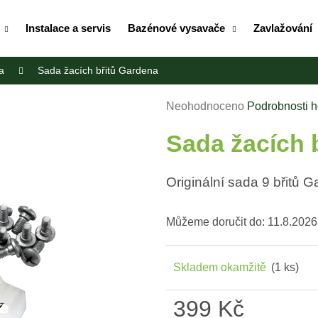
Instalace a servis
Bazénové vysavače
Zavlažování
a
Sada žacích břitů Gardena
Co potřebujete najít?
Průměrné
Neohodnoceno
Podrobnosti 
hodnocení
HLEDAT
Sada žacích 
produktu
je
0,0
Originální sada 9 břitů 
z
Doporučujeme
5
hvězdiček.
Můžeme doručit do:
11.8.2026
Skladem okamžitě
(1 ks)
399 Kč