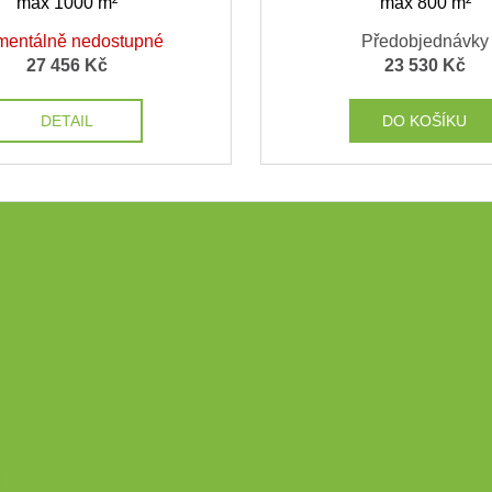
max 1000 m²
max 800 m²
entálně nedostupné
Předobjednávky
27 456 Kč
23 530 Kč
DETAIL
DO KOŠÍKU
Instagram