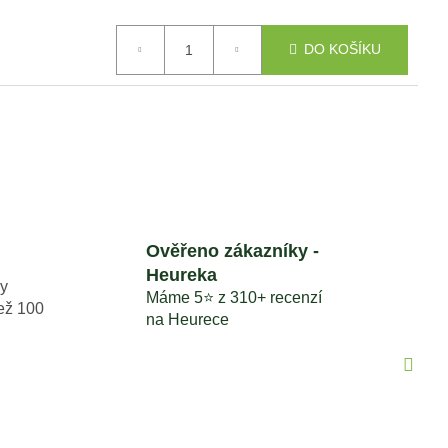
BA MINI AWD LIDAR
V HODNOTĚ 1699
DO KOŠÍKU
Ověřeno zákazníky -
Heureka
y
Máme 5⭐️ z 310+ recenzí
než 100
na Heurece
Dalš
prod