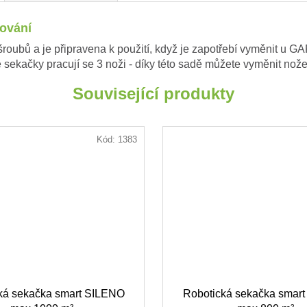
čování
šroubů a je připravena k použití, když je zapotřebí vyměnit u
ekačky pracují se 3 noži - díky této sadě můžete vyměnit nože t
Související produkty
Kód:
1383
ká sekačka smart SILENO
Robotická sekačka smar