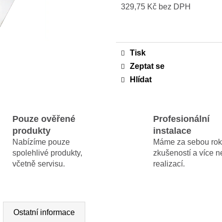
MAMMOTION LUBA MINI A YUKA MINI
MAMMOTION LU
329,75 Kč bez DPH
DOMEČEK / GARÁŽ 2026
1500 + DÁREK 
Měrná
ZDARMA
3 990 Kč
cena:
Původně:
5 990 Kč
44 990 Kč
Tisk
Zeptat se
Hlídat
Pouze ověřené
Profesionální
produkty
instalace
Nabízíme pouze
Máme za sebou rok
spolehlivé produkty,
zkušeností a více 
včetně servisu.
realizací.
Ostatní informace