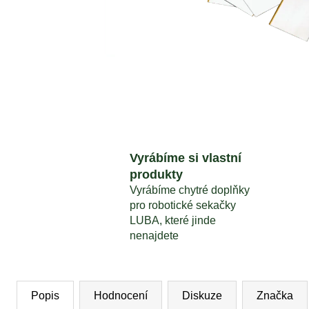
MAMMOTION LUBA SADA NOŽŮ 24KS
1 690 Kč
Vyrábíme si vlastní
produkty
Vyrábíme chytré doplňky
pro robotické sekačky
LUBA, které jinde
nenajdete
Popis
Hodnocení
Diskuze
Značka