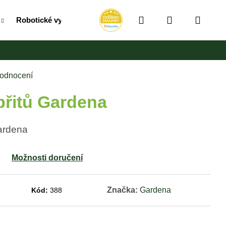
Hledat
Přihlášení
Náku
Robotické vysavače
RollUpy / Vozíky / Bubny na hadic
košík
hodnocení
břitů Gardena
Gardena
Možnosti doručení
Značka:
Gardena
Kód:
388
Následující