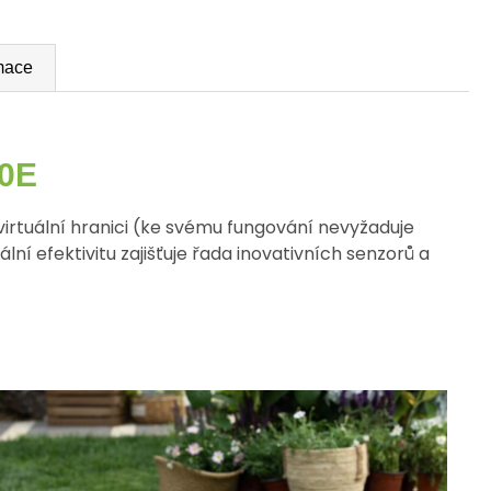
rmace
0E
irtuální hranici (ke svému fungování nevyžaduje
í efektivitu zajišťuje řada inovativních senzorů a