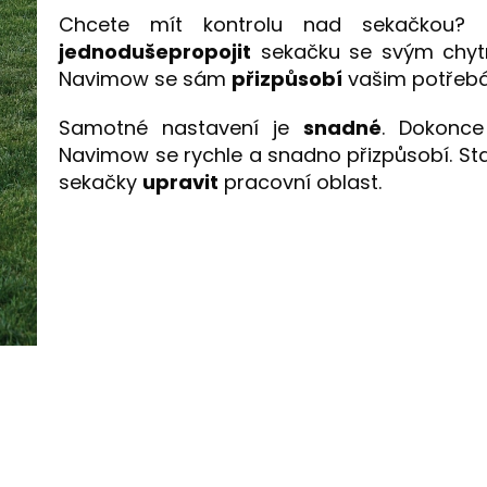
Chcete mít kontrolu nad sekačkou?
jednoduše
propojit
sekačku se svým chyt
Navimow se sám
přizpůsobí
vašim potřeb
Samotné nastavení je
snadné
. Dokonce
Navimow se rychle a snadno přizpůsobí. Sta
sekačky
upravit
pracovní oblast.