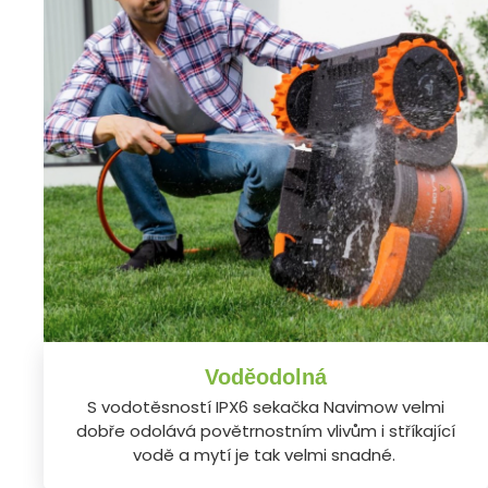
Voděodolná
S vodotěsností IPX6 sekačka Navimow velmi
dobře odolává povětrnostním vlivům i stříkající
vodě a mytí je tak velmi snadné.