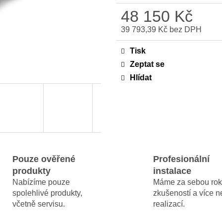
MAMMOTION LUBA MINI A YUKA MINI
MAMMOTION LU
48 150 Kč
DOMEČEK / GARÁŽ 2026
1500 + DÁREK 
ZDARMA
3 990 Kč
39 793,39 Kč bez DPH
Původně:
5 990 Kč
44 990 Kč
Měrná
cena:
Tisk
Zeptat se
Hlídat
Pouze ověřené
Profesionální
produkty
instalace
Nabízíme pouze
Máme za sebou rok
spolehlivé produkty,
zkušeností a více 
včetně servisu.
realizací.