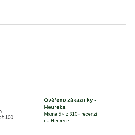
BA MINI AWD LIDAR
V HODNOTĚ 1699
Ověřeno zákazníky -
Heureka
y
Máme 5⭐️ z 310+ recenzí
než 100
na Heurece