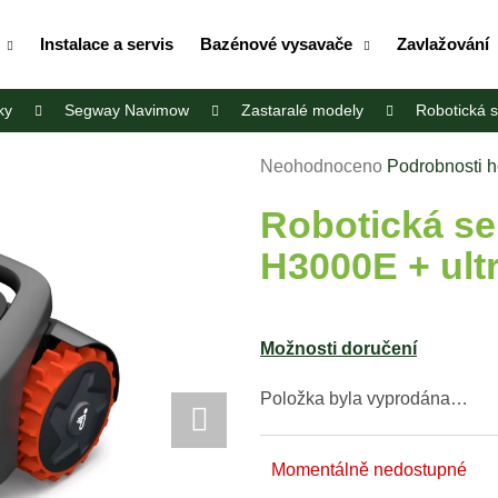
Instalace a servis
Bazénové vysavače
Zavlažování
ky
Segway Navimow
Zastaralé modely
Robotická 
Co potřebujete najít?
Průměrné
Neohodnoceno
Podrobnosti 
hodnocení
HLEDAT
Robotická s
produktu
je
H3000E + ult
0,0
z
Doporučujeme
5
hvězdiček.
Možnosti doručení
Položka byla vyprodána…
Momentálně nedostupné