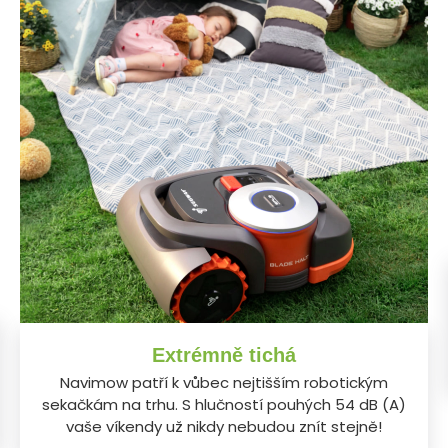
Extrémně tichá
Navimow patří k vůbec nejtišším robotickým
sekačkám na trhu. S hlučností pouhých 54 dB (A)
vaše víkendy už nikdy nebudou znít stejně!