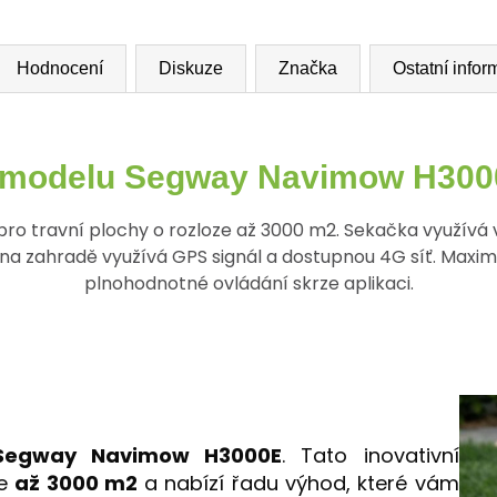
Hodnocení
Diskuze
Značka
Ostatní info
 modelu Segway Navimow H300
 travní plochy o rozloze až 3000 m2. Sekačka využívá v
 zahradě využívá GPS signál a dostupnou 4G síť. Maximáln
plnohodnotné ovládání skrze aplikaci.
Segway Navimow H3000E
. Tato inovativní
ze
až 3000 m2
a nabízí řadu výhod, které vám