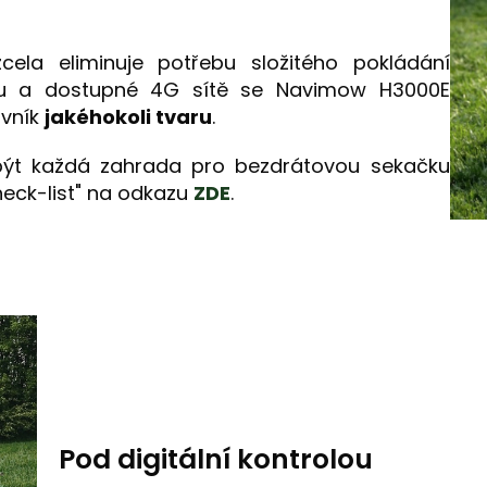
cela eliminuje potřebu složitého pokládání
álu a dostupné 4G sítě se Navimow H3000E
ávník
jakéhokoli tvaru
.
 být každá zahrada pro bezdrátovou sekačku
heck-list" na odkazu
ZDE
.
Pod digitální kontrolou