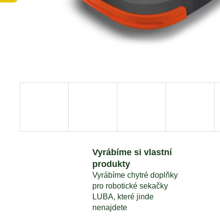
MAMMOTION LUBA SADA NOŽŮ 24KS
1 690 Kč
Vyrábíme si vlastní
produkty
Vyrábíme chytré doplňky
pro robotické sekačky
LUBA, které jinde
nenajdete