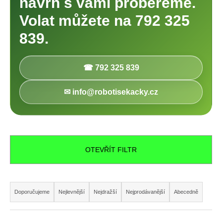
návrh s vámi probereme.
Volat můžete na
792 325
839
.
☎ 792 325 839
✉ info@robotisekacky.cz
OTEVŘÍT FILTR
Ř
a
Doporučujeme
Nejlevnější
Nejdražší
Nejprodávanější
Abecedně
z
e