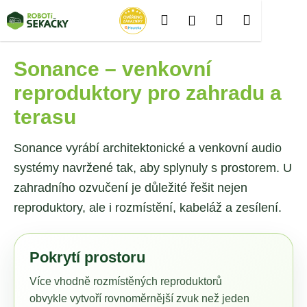
K
Přejít
Hledat
Nákupní
Menu
Přihlášení
Sonance
na
o
Zpět
Zpět
obsah
š
košík
í
Sonance – venkovní
C
k
reproduktory pro zahradu a
o
p
terasu
o
t
Sonance vyrábí architektonické a venkovní audio
ř
systémy navržené tak, aby splynuly s prostorem. U
e
zahradního ozvučení je důležité řešit nejen
b
reproduktory, ale i rozmístění, kabeláž a zesílení.
u
j
e
Pokrytí prostoru
t
Více vhodně rozmístěných reproduktorů
e
obvykle vytvoří rovnoměrnější zvuk než jeden
n