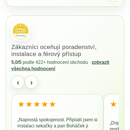
č
u
j
e
m
e
Zákazníci oceňují poradenství,
MAMMOTION
instalace a férový přístup
LUBA
MINI
5,0/5
podle
422+
hodnocení obchodu ·
zobrazit
2
všechna hodnocení
AWD
1000
‹
›
+
DÁREK
V
HODNOTĚ
1699,-
★★★★★
★★
KČ
33
990
„Naprostá spokojenost. Připlatil jsem si
„Doporuču
Kč
instalaci sekačky a pan Boháček ji
prodává.“