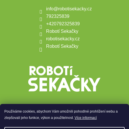
info
@
robotisekacky.cz
792325839
+420792325839
Robotí Sekačky
robotisekacky.cz
Robotí Sekačky
Používáme cookies, abychom Vám umožnili pohodlné prohlížení webu a
Přijímáme online platby
zlepšovali jeho funkce, výkon a použitelnost.
Více informací