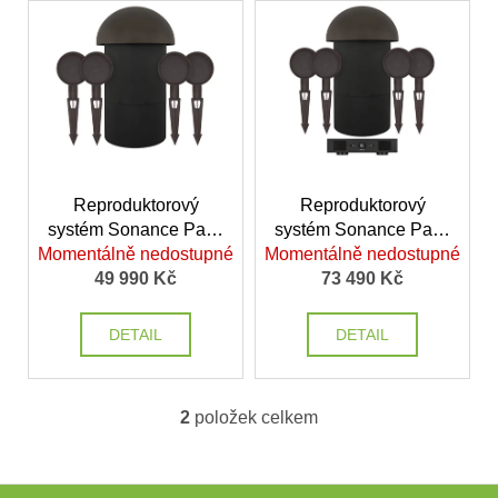
V
n
ý
í
p
p
i
r
s
o
p
d
r
u
o
Reproduktorový
Reproduktorový
k
systém Sonance Patio
systém Sonance Patio
d
t
Momentálně nedostupné
Series 4.1
Momentálně nedostupné
Series 4.1
u
ů
49 990 Kč
73 490 Kč
k
t
DETAIL
DETAIL
ů
2
položek celkem
O
v
l
Z