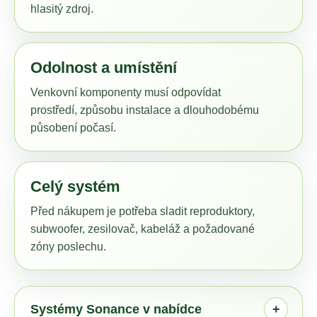
hlasitý zdroj.
a
j
í
Odolnost a umístění
t
?
Venkovní komponenty musí odpovídat
prostředí, způsobu instalace a dlouhodobému
působení počasí.
HLEDAT
Celý systém
Před nákupem je potřeba sladit reproduktory,
D
subwoofer, zesilovač, kabeláž a požadované
o
zóny poslechu.
p
o
r
u
Systémy Sonance v nabídce