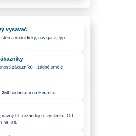
vý vysavač
 stěn a vodní linky, navigace, typ
ákazníky
nosti zákazníků – žádné umělé
z
250
hodnocení na Heurece.
právný filtr rozhoduje o výsledku. Od
na listí.