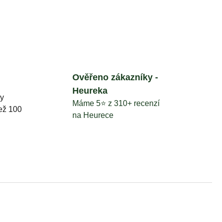
Ověřeno zákazníky -
Heureka
y
Máme 5⭐️ z 310+ recenzí
než 100
na Heurece