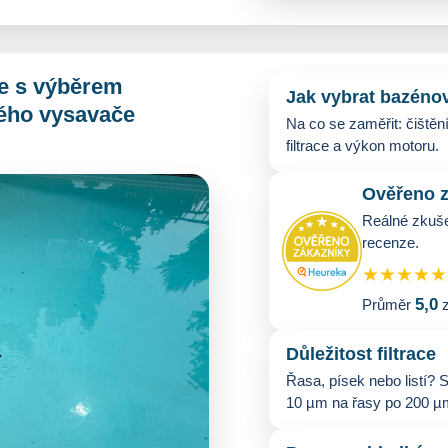
e s výběrem
Jak vybrat bazéno
ého vysavače
Na co se zaměřit: čištění
filtrace a výkon motoru.
Ověřeno z
Reálné zkuše
recenze.
★★★★★
5,0
Průměr
Důležitost filtrace
Řasa, písek nebo listí? S
10 µm na řasy po 200 µm 