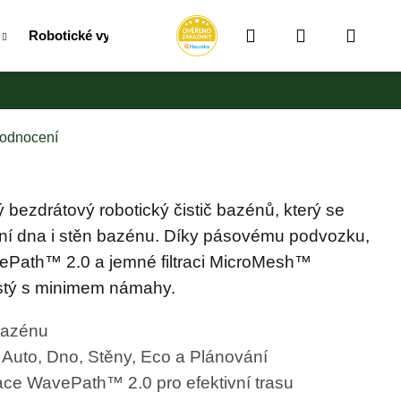
Hledat
Přihlášení
Náku
Robotické vysavače
RollUpy / Vozíky / Bubny na hadic
košík
hodnocení
ý bezdrátový robotický čistič bazénů, který se
ění dna i stěn bazénu. Díky pásovému podvozku,
avePath™ 2.0 a jemné filtraci MicroMesh™
stý s minimem námahy.
 bazénu
Následující
– Auto, Dno, Stěny, Eco a Plánování
BA MINI AWD LIDAR
gace WavePath™ 2.0 pro efektivní trasu
V HODNOTĚ 1699