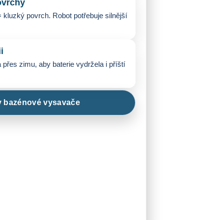
ovrchy
 kluzký povrch. Robot potřebuje silnější
i
 přes zimu, aby baterie vydržela i příští
mmotion Spino E1 – Praha
 bazénové vysavače