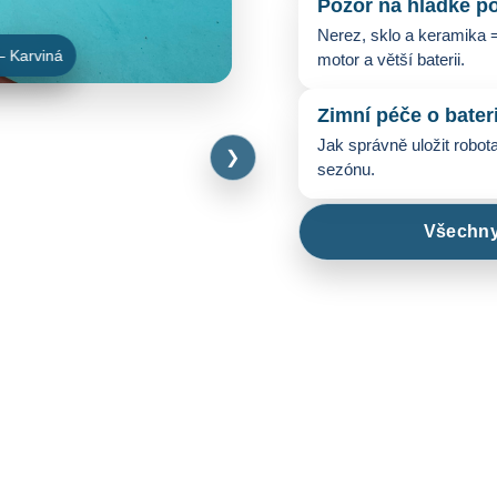
Pozor na hladké p
Nerez, sklo a keramika =
motor a větší baterii.
Zimní péče o bateri
Jak správně uložit robota
❯
sezónu.
Ma
Všechny