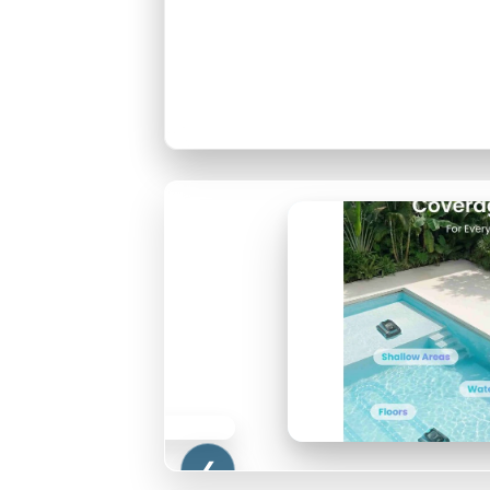
Mammotion Spino E
❯
❮