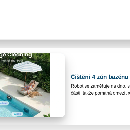
1 – Jihlava
Čištění 4 zón bazénu
Robot se zaměřuje na dno, st
části, takže pomáhá omezit r