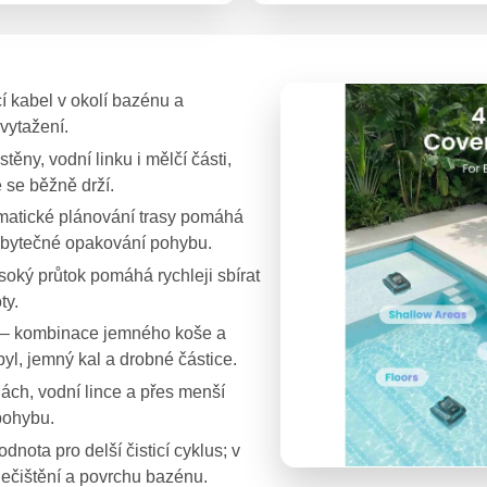
 kabel v okolí bazénu a
vytažení.
stěny, vodní linku i mělčí části,
 se běžně drží.
matické plánování trasy pomáhá
zbytečné opakování pohybu.
soký průtok pomáhá rychleji sbírat
ty.
– kombinace jemného koše a
pyl, jemný kal a drobné částice.
nách, vodní lince a přes menší
pohybu.
nota pro delší čisticí cyklus; v
nečištění a povrchu bazénu.