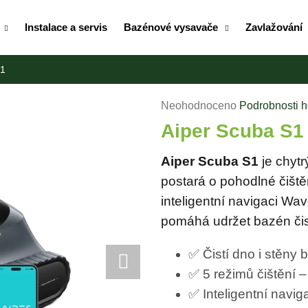
Instalace a servis
Bazénové vysavače
Zavlažování
Co potřebujete najít?
S1
Průměrné
Neohodnoceno
Podrobnosti 
HLEDAT
hodnocení
Aiper Scuba S1
produktu
je
Aiper Scuba S1
je chytr
Doporučujeme
0,0
postará o pohodlné čišt
z
inteligentní navigaci W
5
pomáhá udržet bazén či
hvězdiček.
✅ Čistí dno i stěny
✅ 5 režimů čištění 
MAMMOTION LUBA MINI A YUKA MINI
MAMMOTION LU
✅ Inteligentní navi
DOMEČEK / GARÁŽ 2026
1500 + DÁREK 