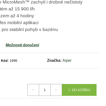
ace MicroMesh™ zachytí i drobné nečistoty
tém až 15 900 l/h
ozem až 4 hodiny
es mobilní aplikaci
pro stabilní pohyb v bazénu
Možnosti doručení
Značka:
Aiper
Kód:
1696
DO KOŠÍKU