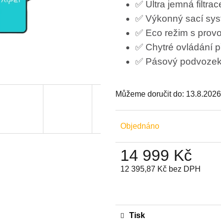
✅ Ultra jemná filtr
ZDARMA
3 990 Kč
✅ Výkonný sací sys
Původně:
5 990 Kč
44 990 Kč
✅ Eco režim s prov
✅ Chytré ovládání př
✅ Pásový podvozek 
Můžeme doručit do:
13.8.2026
Objednáno
14 999 Kč
12 395,87 Kč bez DPH
Měrná
cena:
Tisk