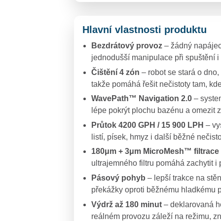
Hlavní vlastnosti produktu
Bezdrátový provoz
– žádný napájecí
jednodušší manipulace při spuštění i 
Čištění 4 zón
– robot se stará o dno, 
takže pomáhá řešit nečistoty tam, kde
WavePath™ Navigation 2.0
– syste
lépe pokrýt plochu bazénu a omezit 
Průtok 4200 GPH / 15 900 LPH
– vy
listí, písek, hmyz i další běžné nečisto
180μm + 3μm MicroMesh™ filtrace
ultrajemného filtru pomáhá zachytit i 
Pásový pohyb
– lepší trakce na stě
překážky oproti běžnému hladkému 
Výdrž až 180 minut
– deklarovaná hod
reálném provozu záleží na režimu, z