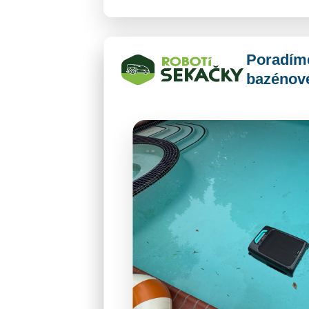
Poradím
bazénov