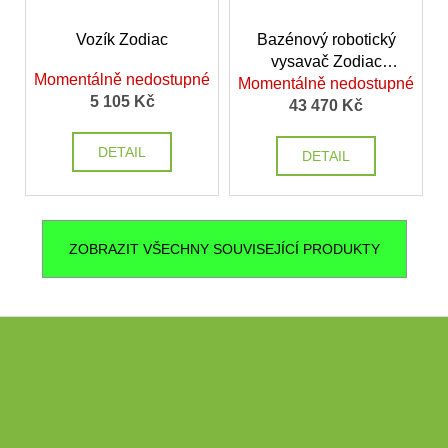
Vozík Zodiac
Bazénový robotický
vysavač Zodiac
Momentálně nedostupné
Momentálně nedostupné
Polaris W 630
5 105 Kč
43 470 Kč
DETAIL
DETAIL
ZOBRAZIT VŠECHNY SOUVISEJÍCÍ PRODUKTY
Z
á
Instagram
p
a
t