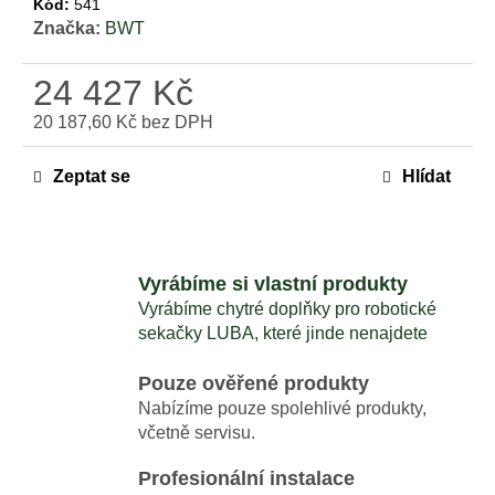
Kód:
541
č
Značka:
BWT
u
j
e
24 427 Kč
m
20 187,60 Kč bez DPH
e
Měrná
cena:
Zeptat se
Hlídat
MAMMOTION
LUBA
MINI
AWD
LIDAR
Vyrábíme si vlastní produkty
1500
+
Vyrábíme chytré doplňky pro robotické
DÁREK
sekačky LUBA, které jinde nenajdete
V
HODNOTĚ
Pouze ověřené produkty
1699
ZDARMA
Nabízíme pouze spolehlivé produkty,
44
včetně servisu.
990
Kč
Profesionální instalace