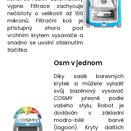
vypne. Filtrace zachycuje
nečistoty o velikosti až 100
mikronů. Filtrační koš je
přístupný shora pod
vrchním krytem vysavače a
snadno se uvolní stisknutím
tlačítka.
Osm v jednom
Díky sadě barevných
krytek si můžete vyladit
svůj bazénový vysavač
COSMY přesně podle
vašeho stylu. Robot je
dodáván v základní
modro-bílé barvě
(lagoon). Kryty dalších