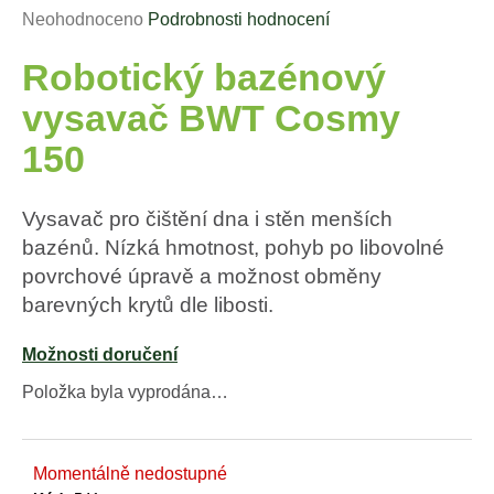
Průměrné
Neohodnoceno
Podrobnosti hodnocení
a
hodnocení
j
Robotický bazénový
produktu
í
je
vysavač BWT Cosmy
t
0,0
?
z
150
5
hvězdiček.
Vysavač pro čištění dna i stěn menších
bazénů. Nízká hmotnost, pohyb po libovolné
HLEDAT
povrchové úpravě a možnost obměny
barevných krytů dle libosti.
Možnosti doručení
D
o
Položka byla vyprodána…
p
o
r
Momentálně nedostupné
u