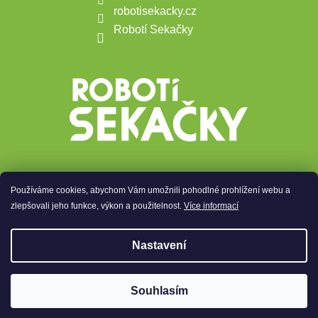
robotisekacky.cz
Robotí Sekačky
Používáme cookies, abychom Vám umožnili pohodlné prohlížení webu a
Přijímáme online platby
zlepšovali jeho funkce, výkon a použitelnost.
Více informací
Nastavení
Copyright 2026
Robotí Sekačky
. Všechna práva
🏊 Akce na bazénové vysavače, robot vám vyčistí
Souhlasím
vyhrazena.
bazén, mezitím co vy relaxujete
Vytvořil Shoptet