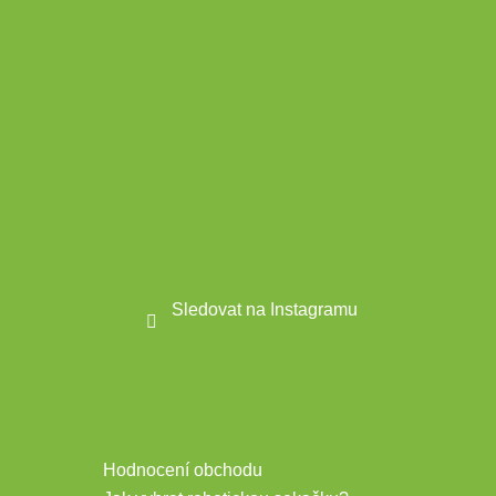
í
Sledovat na Instagramu
Informace pro vás
Hodnocení obchodu