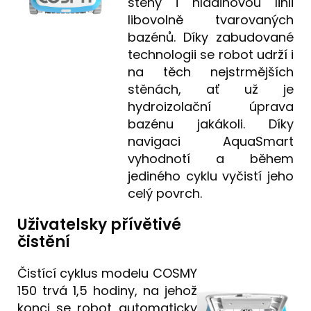
stěny i hladinovou linii
libovolně tvarovaných
bazénů. Díky zabudované
technologii se robot udrží i
na těch nejstrmějších
stěnách, ať už je
hydroizolační úprava
bazénu jakákoli. Díky
navigaci AquaSmart
vyhodnotí a během
jediného cyklu vyčistí jeho
celý povrch.
Uživatelsky přívětivé
čistění
Čistící cyklus modelu COSMY
150 trvá 1,5 hodiny, na jehož
konci se robot automaticky