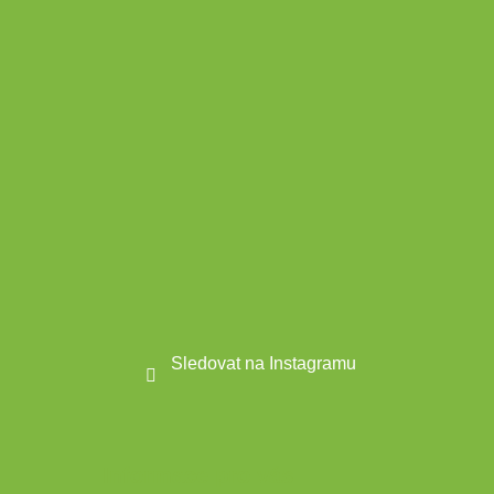
a
t
í
Sledovat na Instagramu
Informace pro vás