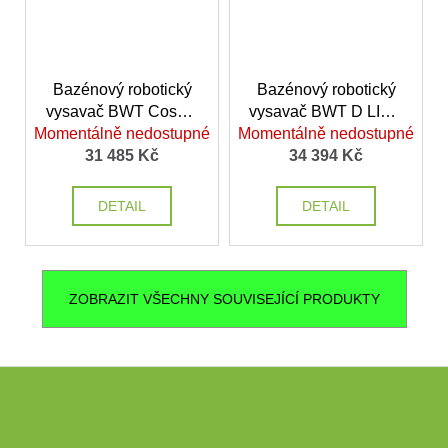
Bazénový robotický
Bazénový robotický
vysavač BWT Cosmy
vysavač BWT D LINE
Momentálně nedostupné
250
Momentálně nedostupné
600
31 485 Kč
34 394 Kč
DETAIL
DETAIL
ZOBRAZIT VŠECHNY SOUVISEJÍCÍ PRODUKTY
Z
á
Instagram
p