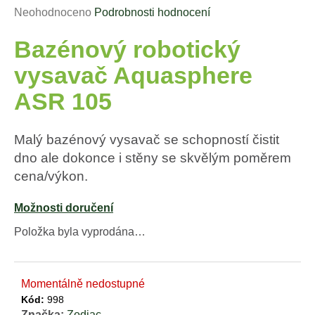
Průměrné
Neohodnoceno
Podrobnosti hodnocení
a
hodnocení
j
Bazénový robotický
produktu
í
je
vysavač Aquasphere
t
0,0
?
z
ASR 105
5
hvězdiček.
Malý bazénový vysavač se schopností čistit
dno ale dokonce i stěny se skvělým poměrem
HLEDAT
cena/výkon.
Možnosti doručení
D
Položka byla vyprodána…
o
p
o
Momentálně nedostupné
r
Kód:
998
u
Značka:
Zodiac