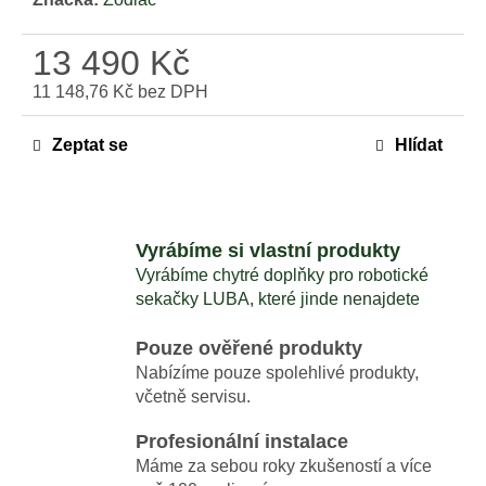
č
u
13 490 Kč
j
e
11 148,76 Kč bez DPH
m
Měrná
e
cena:
Zeptat se
Hlídat
MAMMOTION
LUBA
MINI
2
Vyrábíme si vlastní produkty
AWD
Vyrábíme chytré doplňky pro robotické
1500
sekačky LUBA, které jinde nenajdete
LIDAR
+
DÁREK
Pouze ověřené produkty
V
Nabízíme pouze spolehlivé produkty,
HODNOTĚ
1699,-
včetně servisu.
KČ
Profesionální instalace
42
490
Máme za sebou roky zkušeností a více
Kč