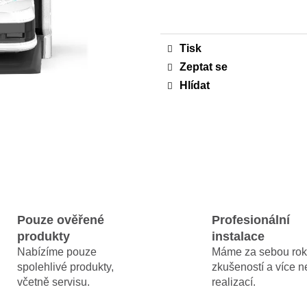
MAMMOTION LUBA MINI A YUKA MINI
MAMMOTION LU
cena:
DOMEČEK / GARÁŽ 2026
1500 + DÁREK 
ZDARMA
3 990 Kč
Původně:
5 990 Kč
44 990 Kč
Tisk
Zeptat se
Hlídat
Pouze ověřené
Profesionální
produkty
instalace
Nabízíme pouze
Máme za sebou rok
spolehlivé produkty,
zkušeností a více 
včetně servisu.
realizací.