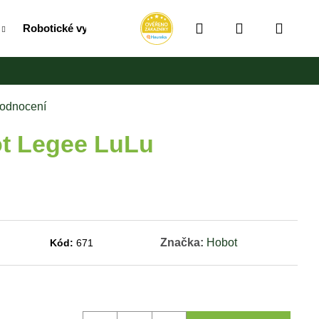
Hledat
Přihlášení
Náku
Robotické vysavače
RollUpy / Vozíky / Bubny na hadic
košík
hodnocení
ot Legee LuLu
Značka:
Hobot
Kód:
671
Následující