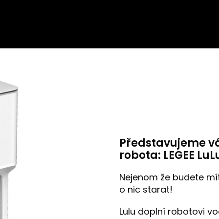
Představujeme v
robota: LEGEE LuL
Nejenom že budete mít 
o nic starat!
Lulu doplní robotovi v