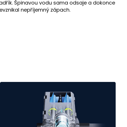
 hadřík. Špinavou vodu sama odsaje a dokonce
evznikal nepříjemný zápach.