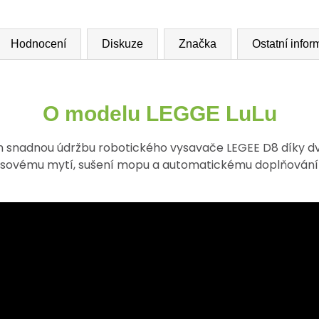
Hodnocení
Diskuze
Značka
Ostatní info
O modelu LEGGE LuLu
lům snadnou údržbu robotického vysavače LEGEE D8 dík
sovému mytí, sušení mopu a automatickému doplňování 