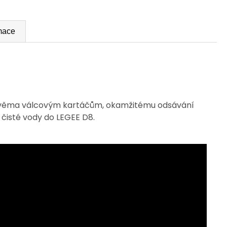
rmace
y dvěma válcovým kartáčům, okamžitému odsávání
čisté vody do LEGEE D8.