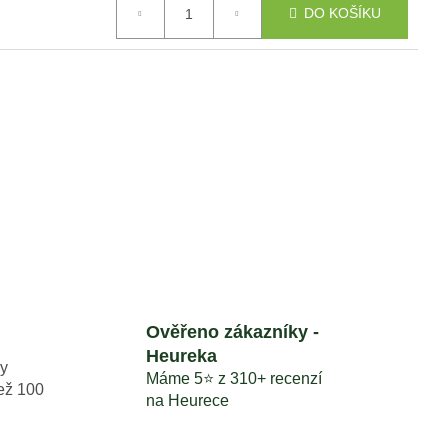
BA MINI AWD LIDAR
DO KOŠÍKU
V HODNOTĚ 1699
Ověřeno zákazníky -
Heureka
y
Máme 5⭐️ z 310+ recenzí
než 100
na Heurece