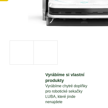
MAMMOTION LUBA SADA NOŽŮ 24KS
1 690 Kč
Vyrábíme si vlastní
produkty
Vyrábíme chytré doplňky
pro robotické sekačky
LUBA, které jinde
nenajdete