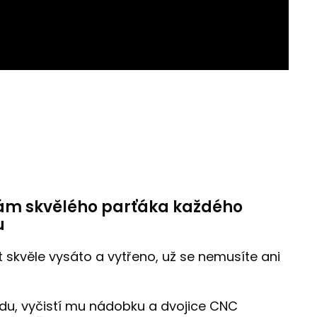
ám skvělého parťáka každého
u
skvěle vysáto a vytřeno, už se nemusíte ani
odu, vyčistí mu nádobku a dvojice CNC