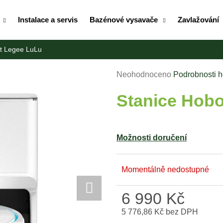
Instalace a servis
Bazénové vysavače
Zavlažování
t Legee LuLu
Co potřebujete najít?
Průměrné
Neohodnoceno
Podrobnosti 
hodnocení
HLEDAT
Stanice Hob
produktu
je
0,0
z
Doporučujeme
Možnosti doručení
5
hvězdiček.
Momentálně nedostupné
6 990 Kč
5 776,86 Kč bez DPH
Měrná