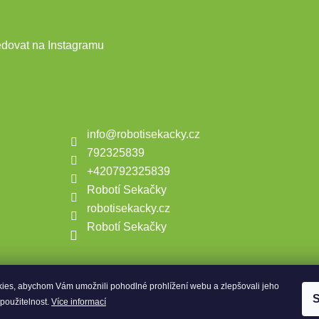
edovat na Instagramu
Kontakt
Přijí
info
@
robotisekacky.cz
792325839
+420792325839
Robotí Sekačky
robotisekacky.cz
Robotí Sekačky
ies, abychom Vám umožnili pohodlné prohlížení webu a zlepšovali jeho
S
 použitelnost.
Více informací