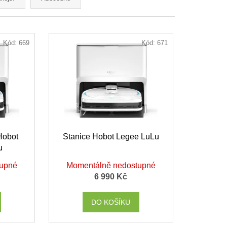
Kód:
669
Kód:
671
Hobot
Stanice Hobot Legee LuLu
u
tupné
Momentálně nedostupné
6 990 Kč
DO KOŠÍKU