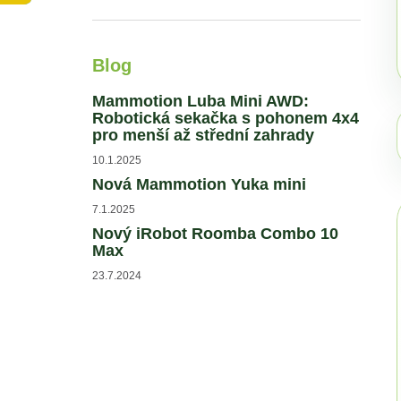
MAMMOTION LUBA SADA NOŽŮ 24KS
l
1 690 Kč
Blog
Mammotion Luba Mini AWD:
Robotická sekačka s pohonem 4x4
pro menší až střední zahrady
10.1.2025
Nová Mammotion Yuka mini
7.1.2025
Nový iRobot Roomba Combo 10
Max
23.7.2024
★★★★★