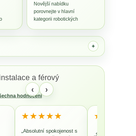
BA MINI AWD LIDAR
Novější nabídku
V HODNOTĚ 1699
porovnejte v hlavní
o
kategorii robotických
vysavačů.
instalace a férový
‹
›
všechna hodnocení
★★★★★
★★★★★
„Absolutní spokojenost s
„Skvělý přístup, d