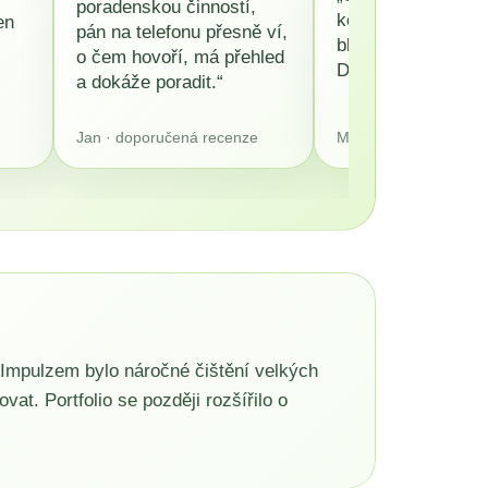
poradenskou činností,
konzultaci a násle
en
pán na telefonu přesně ví,
bleskové doručení
o čem hovoří, má přehled
Doporučuji všem.“
a dokáže poradit.“
á
Jan · doporučená recenze
Martin Šafránek · 13.
Impulzem bylo náročné čištění velkých
t. Portfolio se později rozšířilo o