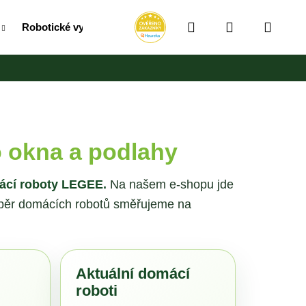
Hledat
Přihlášení
Náku
Robotické vysavače
RollUpy / Vozíky / Bubny na hadic
košík
 okna a podlahy
ácí roboty LEGEE.
Na našem e-shopu jde
výběr domácích robotů směřujeme na
Aktuální domácí
Následující
roboti