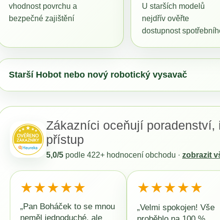
MAMMOTION LUBA MINI A YUKA MINI
MAMMOTION LU
vhodnost povrchu a
U starších modelů
DOMEČEK / GARÁŽ 2026
1500 + DÁREK 
bezpečné zajištění
nejdřív ověřte
ZDARMA
3 990 Kč
zařízení.
dostupnost spotřebníh
Původně:
5 990 Kč
44 990 Kč
materiálu.
Starší Hobot nebo nový robotický vysavač
Zákazníci oceňují poradenství, 
přístup
5,0/5
podle
422+
hodnocení obchodu ·
zobrazit 
★★★★★
★★★★★
„Pan Boháček to se mnou
„Velmi spokojen! Vše
neměl jednoduché, ale
proběhlo na 100 %.