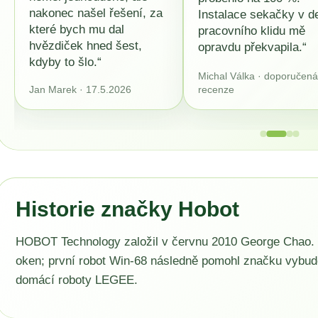
nakonec našel řešení, za
Instalace sekačky v d
které bych mu dal
pracovního klidu mě
hvězdiček hned šest,
opravdu překvapila.“
kdyby to šlo.“
Michal Válka · doporučen
Jan Marek · 17.5.2026
recenze
Historie značky Hobot
HOBOT Technology založil v červnu 2010 George Chao. 
oken; první robot Win-68 následně pomohl značku vybudova
domácí roboty LEGEE.