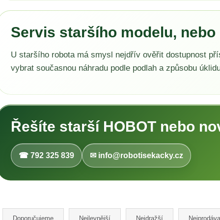
Servis staršího modelu, nebo
U staršího robota má smysl nejdřív ověřit dostupnost p
vybrat současnou náhradu podle podlah a způsobu úklidu
Řešíte starší HOBOT nebo no
☎ 792 325 839
✉ info@robotisekacky.cz
Ř
a
Doporučujeme
Nejlevnější
Nejdražší
Nejprodáva