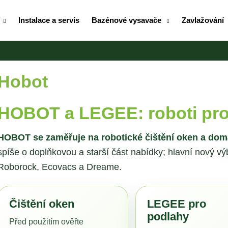
Instalace a servis
Bazénové vysavače
Zavlažování
Co potřebujete najít?
Hobot
HLEDAT
HOBOT a LEGEE: roboti pro
HOBOT se zaměřuje na robotické čištění oken a dom
Doporučujeme
spíše o doplňkovou a starší část nabídky; hlavní nový 
Roborock, Ecovacs a Dreame.
Čištění oken
LEGEE pro
podlahy
Před použitím ověřte