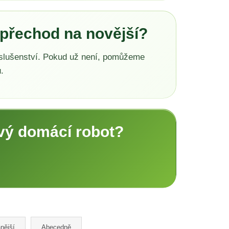
 přechod na novější?
říslušenství. Pokud už není, pomůžeme
.
vý domácí robot?
nější
Abecedně