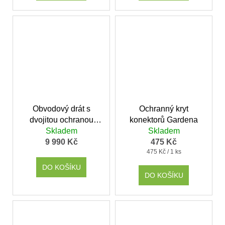
Obvodový drát s
Ochranný kryt
dvojitou ochranou
konektorů Gardena
500m, 3,6mm
Skladem
Skladem
9 990 Kč
475 Kč
Měrná
475 Kč / 1 ks
cena:
DO KOŠÍKU
DO KOŠÍKU