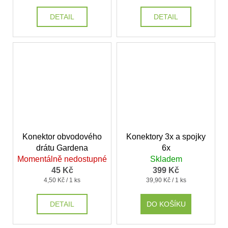
DETAIL
DETAIL
Konektor obvodového
Konektory 3x a spojky
drátu Gardena
6x
Momentálně nedostupné
Skladem
45 Kč
399 Kč
Měrná
Měrná
4,50 Kč / 1 ks
39,90 Kč / 1 ks
cena:
cena:
DETAIL
DO KOŠÍKU