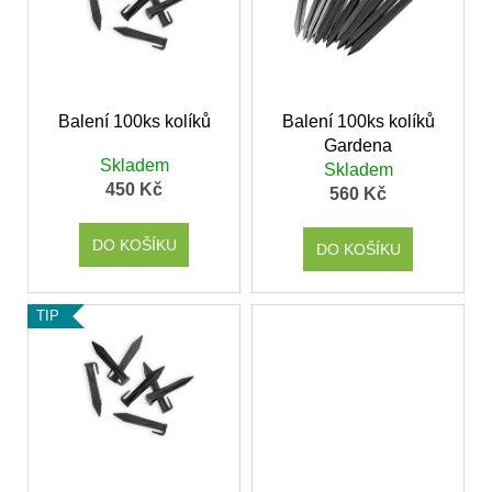
i
u
s
k
p
t
r
ů
o
Balení 100ks kolíků
Balení 100ks kolíků
Gardena
d
Skladem
Skladem
u
450 Kč
560 Kč
k
t
DO KOŠÍKU
DO KOŠÍKU
ů
TIP