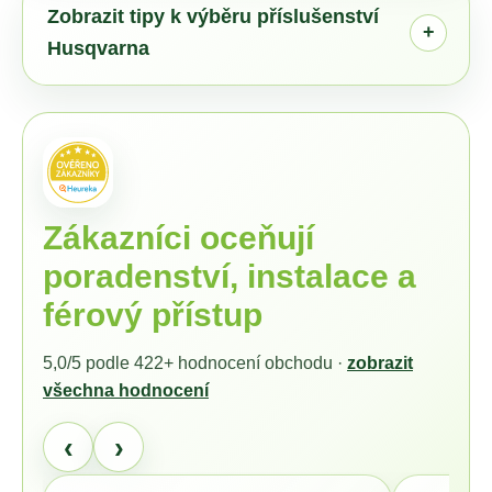
č
Zobrazit tipy k výběru příslušenství
u
Husqvarna
j
e
m
e
MAMMOTION
LUBA
Zákazníci oceňují
2
AWD
poradenství, instalace a
3000X
+
férový přístup
DÁRKY
V
HODNOTĚ
7689,-
5,0/5 podle
422+
hodnocení obchodu ·
zobrazit
ZDARMA
všechna hodnocení
51
990
‹
›
Kč