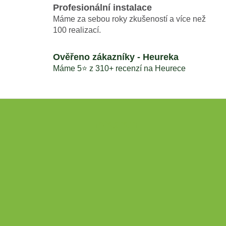
Profesionální instalace
Máme za sebou roky zkušeností a více než
100 realizací.
Ověřeno zákazníky - Heureka
Máme 5⭐️ z 310+ recenzí na Heurece
Z
á
Instagram
p
a
t
í