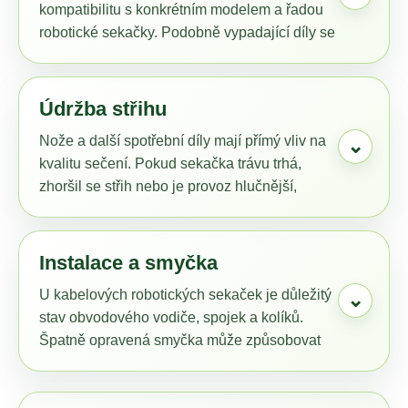
kompatibilitu s konkrétním modelem a řadou
a
robotické sekačky. Podobně vypadající díly se
j
mohou lišit podle generace nebo provedení.
í
t
Údržba střihu
?
Nože a další spotřební díly mají přímý vliv na
⌄
kvalitu sečení. Pokud sekačka trávu trhá,
zhoršil se střih nebo je provoz hlučnější,
vyplatí se začít kontrolou nožů.
HLEDAT
Instalace a smyčka
D
U kabelových robotických sekaček je důležitý
⌄
o
stav obvodového vodiče, spojek a kolíků.
p
Špatně opravená smyčka může způsobovat
o
výpadky i u jinak funkční sekačky.
r
u