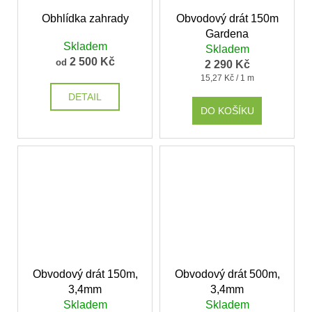
Obhlídka zahrady
Obvodový drát 150m
Gardena
Skladem
Skladem
2 500 Kč
od
2 290 Kč
Měrná
15,27 Kč / 1 m
cena:
DETAIL
DO KOŠÍKU
Obvodový drát 150m,
Obvodový drát 500m,
3,4mm
3,4mm
Skladem
Skladem