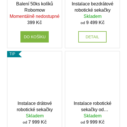
Balení 50ks kolíků
Instalace bezdrátové
Robomow
robotické sekačky
Momentálně nedostupné
Skladem
399 Kč
9 499 Kč
od
DO KOŠÍKU
DETAIL
TIP
Instalace drátové
Instalace robotické
robotické sekačky
sekačky od
Skladem
konkurence
Skladem
7 999 Kč
9 999 Kč
od
od