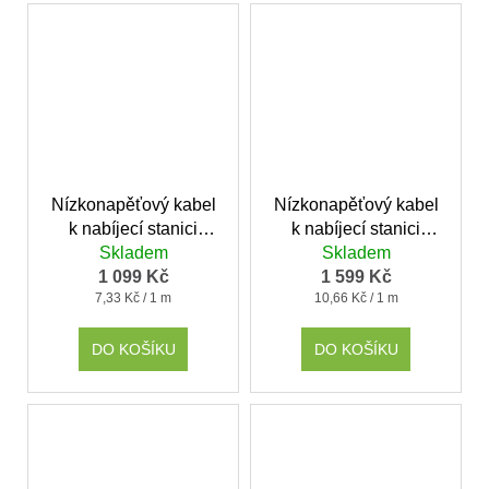
Nízkonapěťový kabel
Nízkonapěťový kabel
k nabíjecí stanici
k nabíjecí stanici
Gardena Husqvarna
Skladem
Gardena Husqvarna
Skladem
1 099 Kč
10m
1 599 Kč
20m
Měrná
Měrná
7,33 Kč / 1 m
10,66 Kč / 1 m
cena:
cena:
DO KOŠÍKU
DO KOŠÍKU