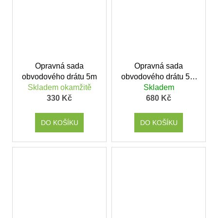
Opravná sada
Opravná sada
obvodového drátu 5m
obvodového drátu 5m
Skladem okamžitě
Skladem
Gardena
330 Kč
680 Kč
DO KOŠÍKU
DO KOŠÍKU