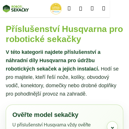
K
Přejít
Hledat
Nákupní
Menu
Přihlášení
Husqvarna
na
o
Zpět
Zpět
obsah
š
košík
í
Příslušenství Husqvarna pro
C
k
robotické sekačky
o
p
V této kategorii najdete příslušenství a
o
náhradní díly Husqvarna pro údržbu
t
ř
robotických sekaček a jejich instalací.
Hodí se
e
pro majitele, kteří řeší nože, kolíky, obvodový
b
vodič, konektory, domečky nebo drobné doplňky
u
pro pohodlnější provoz na zahradě.
j
e
t
Ověřte model sekačky
e
U příslušenství Husqvarna vždy ověřte
⌄
n