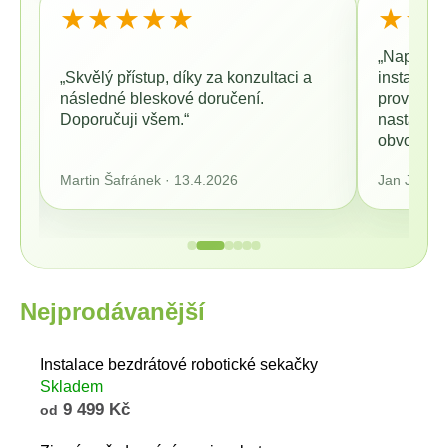
★★★★★
★★
„Naprostá 
ou
„Skvělý přístup, díky za konzultaci a
instalaci
o
následné bleskové doručení.
provedl p
Doporučuji všem.“
nastavení
obvody na
Martin Šafránek · 13.4.2026
Jan Jarolí
Nejprodávanější
Instalace bezdrátové robotické sekačky
Skladem
9 499 Kč
od