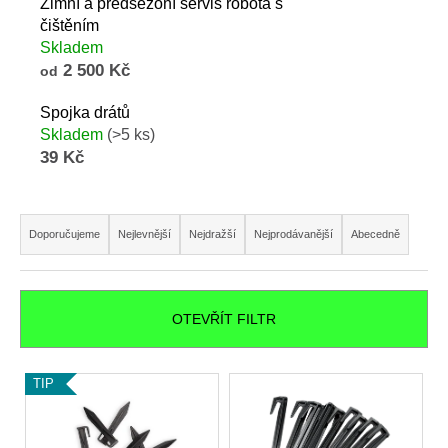
Zimní a předsezóní servis robota s
čištěním
Skladem
2 500 Kč
od
Spojka drátů
Skladem
(>5 ks)
39 Kč
Ř
a
Doporučujeme
Nejlevnější
Nejdražší
Nejprodávanější
Abecedně
z
e
n
OTEVŘÍT FILTR
í
p
V
TIP
r
ý
o
p
d