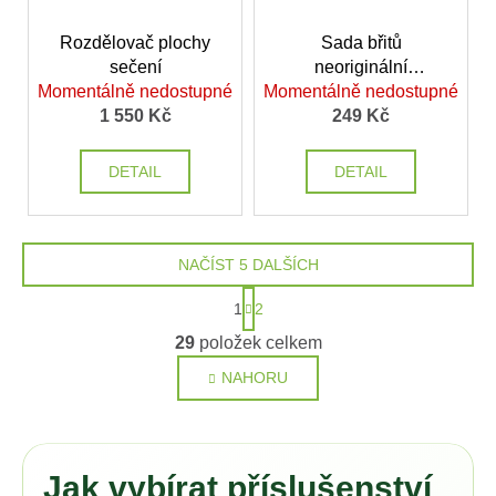
Rozdělovač plochy
Sada břitů
sečení
neoriginální
Momentálně nedostupné
Momentálně nedostupné
Automower / Gardena
1 550 Kč
249 Kč
DETAIL
DETAIL
NAČÍST 5 DALŠÍCH
S
1
2
t
O
r
29
položek celkem
v
á
NAHORU
l
n
k
á
o
d
v
a
á
c
Jak vybírat příslušenství
n