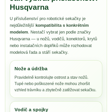
í
í
Husqvarna
p
r
v
U příslušenství pro robotické sekačky je
k
nejdůležitější
kompatibilita s konkrétním
y
modelem
. Nestačí vybrat jen podle značky
v
Husqvarna — u nožů, vodičů, konektorů, krytů
ý
p
nebo instalačních doplňků může rozhodovat
i
modelová řada a stáří sekačky.
s
u
Nože a údržba
Pravidelně kontrolujte ostrost a stav nožů.
Tupé nebo poškozené nože mohou zhoršit
vzhled trávníku a zbytečně zatěžovat sekačku.
Vodič a spojky