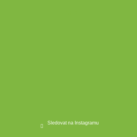
Z
á
Instagram
p
a
t
í
Sledovat na Instagramu