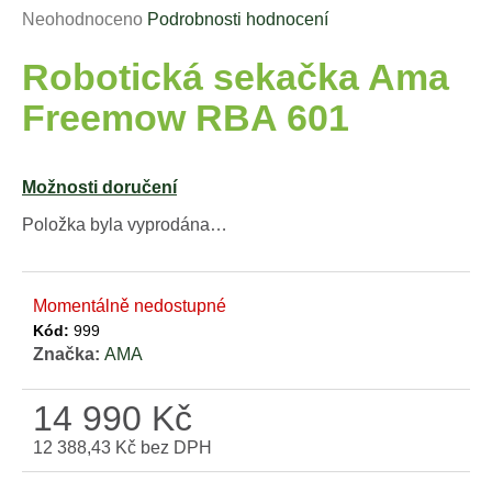
Průměrné
Neohodnoceno
Podrobnosti hodnocení
a
hodnocení
j
Robotická sekačka Ama
produktu
í
je
Freemow RBA 601
t
0,0
?
z
5
Možnosti doručení
hvězdiček.
Položka byla vyprodána…
HLEDAT
Momentálně nedostupné
Kód:
999
D
Značka:
AMA
o
p
14 990 Kč
o
12 388,43 Kč bez DPH
r
Měrná
u