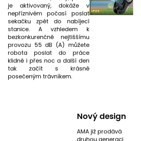
je aktivovaný, dokáže v
nepříznivém počasí poslat
sekačku zpět do nabíjecí
stanice. A vzhledem k
bezkonkurenčně nejtiššímu
provozu 55 dB (A) můžete
robota poslat do práce
klidně i přes noc a další den
tak začít s krásně
posečeným trávníkem.
Nový design
AMA již prodává
druhou generaci