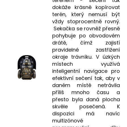
terénem - sečení tak
dokáže krásně kopírovat
terén, který nemusí být
vždy stoprocentně rovný.
Sekačka se rovněž přesně
pohybuje po obvodovém
drátě, čímž zajistí
pravidelné zastřižení
okraje trávníku. V úzkých
místech využívá
inteligentní navigace pro
efektivní sečení tak, aby v
daném místě netrávila
příliš mnoho času a
přesto byla daná plocha
skvěle posečená. K
dispozici má navíc
multizónové