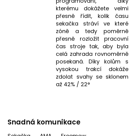
programování, díky
kterému dokážete velmi
přesně řídit, kolik času
sekačka stráví ve které
zóně a tedy poměrně
přesně rozložit pracovní
čas stroje tak, aby byla
celá zahrada rovnoměrně
posekaná. Díky kolům s
vysokou trakcí dokáže
zdolat svahy se sklonem
až 42% / 22°
Snadná komunikace
Sekačka AMA Freemow