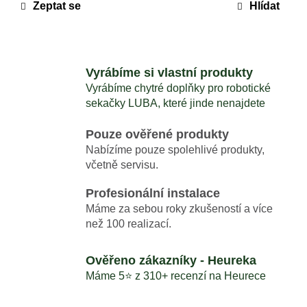
cena:
č
Zeptat se
Hlídat
u
j
e
m
Vyrábíme si vlastní produkty
e
Vyrábíme chytré doplňky pro robotické
sekačky LUBA, které jinde nenajdete
MAMMOTION
LUBA
Pouze ověřené produkty
(MINI)
Nabízíme pouze spolehlivé produkty,
A
včetně servisu.
YUKA
(MINI)
DOMEČEK
Profesionální instalace
2025
Máme za sebou roky zkušeností a více
5
než 100 realizací.
990
Kč
Ověřeno zákazníky - Heureka
Máme 5⭐️ z 310+ recenzí na Heurece