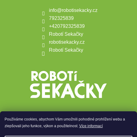
info
@
robotisekacky.cz
792325839
+420792325839
Robotí Sekačky
robotisekacky.cz
Robotí Sekačky
Používáme cookies, abychom Vám umožnili pohodlné prohlížení webu a
Přijímáme online platby
zlepšovali jeho funkce, výkon a použitelnost.
Více informací